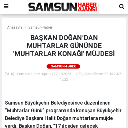
Anasayfa
Samsun-Haber
BAŞKAN DOĞAN’DAN
MUHTARLAR GÜNÜNDE
'MUHTARLAR KONAĞI' MÜJDESİ
SAMSUN-HABER
(SHA) - Samsun Haber Ajansı | 22.10.2025 - 12:22, Güncelleme: 22.10.2025 -
12:22
Samsun Büyükşehir Belediyesince düzenlenen
“Muhtarlar Günü” programında konuşan Büyükşehir
Belediye Başkanı Halit Doğan muhtarlara müjde
verdi. Başkan Doğan, “17 ilçeden gelecek