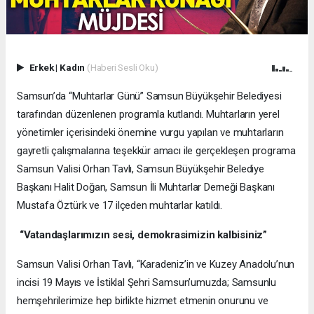
Erkek
|
Kadın
(Haberi Sesli Oku)
Samsun’da “Muhtarlar Günü” Samsun Büyükşehir Belediyesi
tarafından düzenlenen programla kutlandı. Muhtarların yerel
yönetimler içerisindeki önemine vurgu yapılan ve muhtarların
gayretli çalışmalarına teşekkür amacı ile gerçekleşen programa
Samsun Valisi Orhan Tavlı, Samsun Büyükşehir Belediye
Başkanı Halit Doğan, Samsun İli Muhtarlar Derneği Başkanı
Mustafa Öztürk ve 17 ilçeden muhtarlar katıldı.
“Vatandaşlarımızın sesi, demokrasimizin kalbisiniz”
Samsun Valisi Orhan Tavlı, “Karadeniz’in ve Kuzey Anadolu’nun
incisi 19 Mayıs ve İstiklal Şehri Samsun’umuzda; Samsunlu
hemşehrilerimize hep birlikte hizmet etmenin onurunu ve