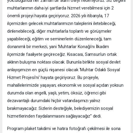
yolculuğunda her zaman bir adım öteyi hedefliyoruz. Siz değerli
muhtarlarımın daha iyi şartlarda hizmet verebilmesi için 2
önemli projeyi hayata geçiriyoruz. 2026 yılı itibarıyla, 17
ilçemizden gelecek muhtarlarımızın taleplerini iletebileceği,
dinlenebileceği, diğer muhtarlarla toplantı ve görüşmeler
yapabileceği, eğitim ve seminerlerin düzenleneceği, tam
donanımlı bir merkezi, yani 'Muhtarlar Konağı'nı İlkadım
ilçemizde faaliyete geçireceğiz. Kısacası, Samsun’un ortak
aklının buluşma noktası olacak. Bununla birlikte sosyal devlet
anlayışımızın en güçlü nişanesi olacak 'Muhtar Odaklı Sosyal
Hizmet Projesi'ni' hayata geçiriyoruz. Bu projeyle,
mahallelerimizde yaşayan; ekonomik ve sosyal açıdan yoksun
durumda olan engelli, yaşlı, yetim, öksüz, öğrenci gibi
dezavantajlı durumdaki hiçbir vatandaşımızı yalnız
bırakmayacağız. Sizlerin desteğiyle, belediyemizin sosyal
hizmetlerinden faydalanmasını sağlayacağız” dedi.
Program plaket takdimi ve hatıra fotoğrafı çekilmesi ile sona