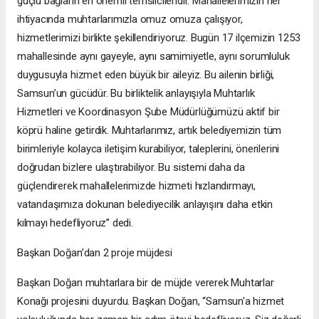
güçlü bağların en önemli temsilcileridir. Mahallelerimizin her
ihtiyacında muhtarlarımızla omuz omuza çalışıyor,
hizmetlerimizi birlikte şekillendiriyoruz. Bugün 17 ilçemizin 1253
mahallesinde aynı gayeyle, aynı samimiyetle, aynı sorumluluk
duygusuyla hizmet eden büyük bir aileyiz. Bu ailenin birliği,
Samsun’un gücüdür. Bu birliktelik anlayışıyla Muhtarlık
Hizmetleri ve Koordinasyon Şube Müdürlüğümüzü aktif bir
köprü haline getirdik. Muhtarlarımız, artık belediyemizin tüm
birimleriyle kolayca iletişim kurabiliyor, taleplerini, önerilerini
doğrudan bizlere ulaştırabiliyor. Bu sistemi daha da
güçlendirerek mahallelerimizde hizmeti hızlandırmayı,
vatandaşımıza dokunan belediyecilik anlayışını daha etkin
kılmayı hedefliyoruz” dedi.
Başkan Doğan’dan 2 proje müjdesi
Başkan Doğan muhtarlara bir de müjde vererek Muhtarlar
Konağı projesini duyurdu. Başkan Doğan, “Samsun'a hizmet