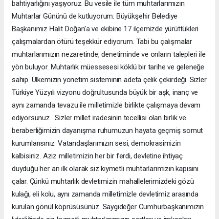
bahtiyarlığını yaşıyoruz. Bu vesile ile tüm muhtarlarımızın
Muhtarlar Gününü de kutluyorum. Büyükşehir Belediye
Başkanımız Halit Doğan’a ve ekibine 17 ilçemizde yürüttükleri
çalışmalardan ötürü teşekkür ediyorum. Tabi bu çalışmalar
muhtarlarımızın nezaretinde, denetiminde ve onların talepleri ile
yön buluyor. Muhtarlık müessesesi köklü bir tarihe ve geleneğe
sahip. Ülkemizin yönetim sisteminin adeta çelik çekirdeği. Sizler
Türkiye Yüzyılı vizyonu doğrultusunda büyük bir aşk, inanç ve
aynı zamanda tevazu ile milletimizle birlikte çalışmaya devam
ediyorsunuz. Sizler millet iradesinin tecellisi olan birlik ve
beraberliğimizin dayanışma ruhumuzun hayata geçmiş somut
kurumlarısınız. Vatandaşlarımızın sesi, demokrasimizin
kalbisiniz. Aziz milletimizin her bir ferdi, devletine ihtiyaç
duyduğu her an ilk olarak siz kıymetli muhtarlarımızın kapısını
çalar. Çünkü muhtarlık devletimizin mahallelerimizdeki gözü
kulağı, eli kolu, aynı zamanda milletimizle devletimiz arasında
kurulan gönül köprüsüsünüz. Saygıdeğer Cumhurbaşkanımızın