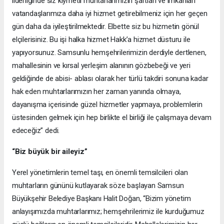
liderliğinde siz kıymetli muhtarlarımızın şartları ve imkanları
vatandaşlarımıza daha iyi hizmet getirebilmeniz için her geçen
gün daha da iyileştirilmektedir. Elbette siz bu hizmetin gönül
elçilerisiniz. Bu işi halka hizmet Hakk’a hizmet düsturu ile
yapıyorsunuz. Samsunlu hemşehrilerimizin derdiyle dertlenen,
mahallesinin ve kırsal yerleşim alanının gözbebeği ve yeri
geldiğinde de abisi- ablası olarak her türlü takdiri sonuna kadar
hak eden muhtarlarımızın her zaman yanında olmaya,
dayanışma içerisinde güzel hizmetler yapmaya, problemlerin
üstesinden gelmek için hep birlikte el birliği ile çalışmaya devam
edeceğiz” dedi.
“Biz büyük bir aileyiz”
Yerel yönetimlerin temel taşı, en önemli temsilcileri olan
muhtarların gününü kutlayarak söze başlayan Samsun
Büyükşehir Belediye Başkanı Halit Doğan, “Bizim yönetim
anlayışımızda muhtarlarımız; hemşehrilerimiz ile kurduğumuz