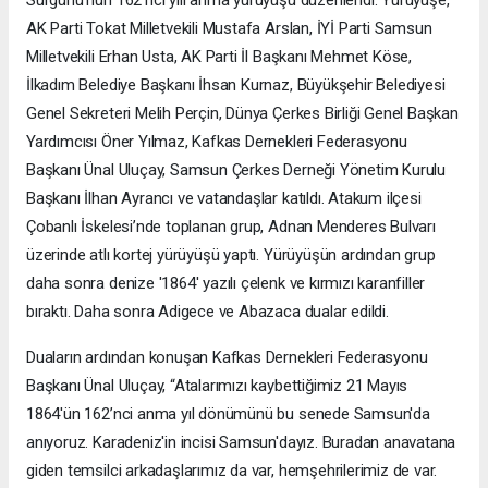
AK Parti Tokat Milletvekili Mustafa Arslan, İYİ Parti Samsun
Milletvekili Erhan Usta, AK Parti İl Başkanı Mehmet Köse,
İlkadım Belediye Başkanı İhsan Kurnaz, Büyükşehir Belediyesi
Genel Sekreteri Melih Perçin, Dünya Çerkes Birliği Genel Başkan
Yardımcısı Öner Yılmaz, Kafkas Dernekleri Federasyonu
Başkanı Ünal Uluçay, Samsun Çerkes Derneği Yönetim Kurulu
Başkanı İlhan Ayrancı ve vatandaşlar katıldı. Atakum ilçesi
Çobanlı İskelesi’nde toplanan grup, Adnan Menderes Bulvarı
üzerinde atlı kortej yürüyüşü yaptı. Yürüyüşün ardından grup
daha sonra denize '1864' yazılı çelenk ve kırmızı karanfiller
bıraktı. Daha sonra Adigece ve Abazaca dualar edildi.
Duaların ardından konuşan Kafkas Dernekleri Federasyonu
Başkanı Ünal Uluçay, “Atalarımızı kaybettiğimiz 21 Mayıs
1864'ün 162’nci anma yıl dönümünü bu senede Samsun'da
anıyoruz. Karadeniz'in incisi Samsun'dayız. Buradan anavatana
giden temsilci arkadaşlarımız da var, hemşehrilerimiz de var.