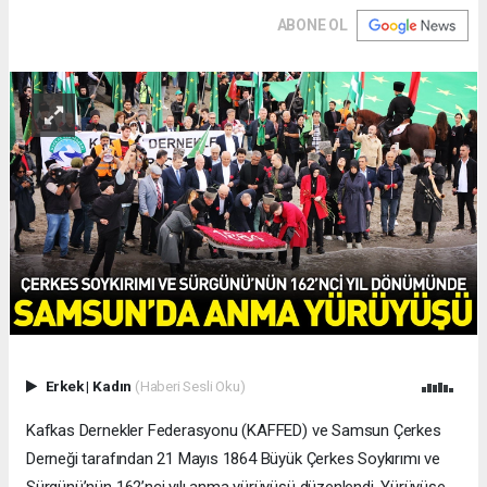
ABONE OL
Erkek
|
Kadın
(Haberi Sesli Oku)
Kafkas Dernekler Federasyonu (KAFFED) ve Samsun Çerkes
Derneği tarafından 21 Mayıs 1864 Büyük Çerkes Soykırımı ve
Sürgünü’nün 162’nci yılı anma yürüyüşü düzenlendi. Yürüyüşe,