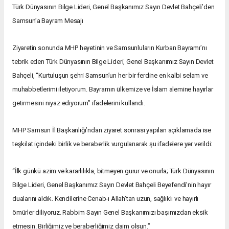
Türk Dünyasının Bilge Lideri, Genel Başkanımız Sayın Devlet Bahçeli’den
Samsun’a Bayram Mesajı
Ziyaretin sonunda MHP heyetinin ve Samsunluların Kurban Bayramı’nı
tebrik eden Türk Dünyasının Bilge Lideri, Genel Başkanımız Sayın Devlet
Bahçeli, “Kurtuluşun şehri Samsun’un her bir ferdine en kalbi selam ve
muhabbetlerimi iletiyorum. Bayramın ülkemize ve İslam alemine hayırlar
getirmesini niyaz ediyorum” ifadelerini kullandı.
MHP Samsun İl Başkanlığı’ndan ziyaret sonrası yapılan açıklamada ise
teşkilat içindeki birlik ve beraberlik vurgulanarak şu ifadelere yer verildi:
“İlk günkü azim ve kararlılıkla, bitmeyen gurur ve onurla; Türk Dünyasının
Bilge Lideri, Genel Başkanımız Sayın Devlet Bahçeli Beyefendi’nin hayır
dualarını aldık. Kendilerine Cenab-ı Allah’tan uzun, sağlıklı ve hayırlı
ömürler diliyoruz. Rabbim Sayın Genel Başkanımızı başımızdan eksik
etmesin. Birliğimiz ve beraberliğimiz daim olsun.”