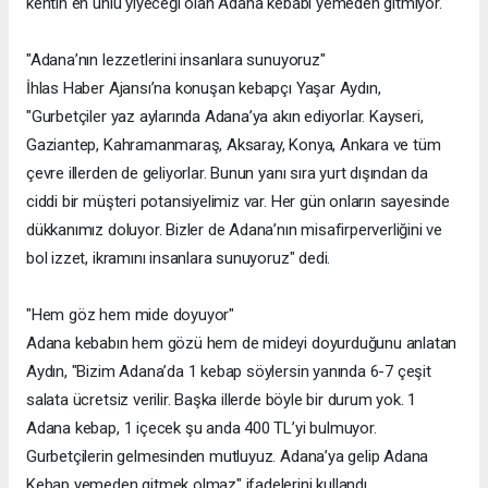
kentin en ünlü yiyeceği olan Adana kebabı yemeden gitmiyor.
"Adana’nın lezzetlerini insanlara sunuyoruz"
İhlas Haber Ajansı’na konuşan kebapçı Yaşar Aydın,
"Gurbetçiler yaz aylarında Adana’ya akın ediyorlar. Kayseri,
Gaziantep, Kahramanmaraş, Aksaray, Konya, Ankara ve tüm
çevre illerden de geliyorlar. Bunun yanı sıra yurt dışından da
ciddi bir müşteri potansiyelimiz var. Her gün onların sayesinde
dükkanımız doluyor. Bizler de Adana’nın misafirperverliğini ve
bol izzet, ikramını insanlara sunuyoruz" dedi.
"Hem göz hem mide doyuyor"
Adana kebabın hem gözü hem de mideyi doyurduğunu anlatan
Aydın, "Bizim Adana’da 1 kebap söylersin yanında 6-7 çeşit
salata ücretsiz verilir. Başka illerde böyle bir durum yok. 1
Adana kebap, 1 içecek şu anda 400 TL’yi bulmuyor.
Gurbetçilerin gelmesinden mutluyuz. Adana’ya gelip Adana
Kebap yemeden gitmek olmaz" ifadelerini kullandı.