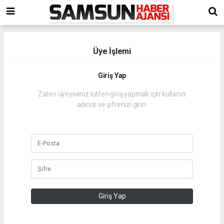
Üye İşlemi
Giriş Yap
Zaten üyeyseniz lütfen giriş yapmak için kullanıcı
adınızı ve şifrenizi girin.
Giriş Yap