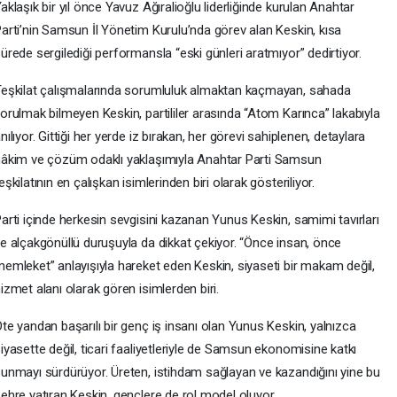
aklaşık bir yıl önce Yavuz Ağıralioğlu liderliğinde kurulan Anahtar
arti’nin Samsun İl Yönetim Kurulu’nda görev alan Keskin, kısa
ürede sergilediği performansla “eski günleri aratmıyor” dedirtiyor.
eşkilat çalışmalarında sorumluluk almaktan kaçmayan, sahada
orulmak bilmeyen Keskin, partililer arasında “Atom Karınca” lakabıyla
nılıyor. Gittiği her yerde iz bırakan, her görevi sahiplenen, detaylara
âkim ve çözüm odaklı yaklaşımıyla Anahtar Parti Samsun
eşkilatının en çalışkan isimlerinden biri olarak gösteriliyor.
arti içinde herkesin sevgisini kazanan Yunus Keskin, samimi tavırları
e alçakgönüllü duruşuyla da dikkat çekiyor. “Önce insan, önce
emleket” anlayışıyla hareket eden Keskin, siyaseti bir makam değil,
izmet alanı olarak gören isimlerden biri.
te yandan başarılı bir genç iş insanı olan Yunus Keskin, yalnızca
iyasette değil, ticari faaliyetleriyle de Samsun ekonomisine katkı
unmayı sürdürüyor. Üreten, istihdam sağlayan ve kazandığını yine bu
ehre yatıran Keskin, gençlere de rol model oluyor.