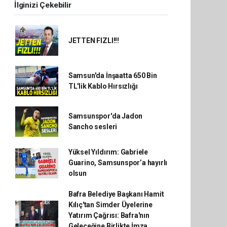
İlginizi Çekebilir
JETTEN FIZLI!!!
Samsun'da İnşaatta 650 Bin
TL'lik Kablo Hırsızlığı
Samsunspor'da Jadon
Sancho sesleri
Yüksel Yıldırım: Gabriele
Guarino, Samsunspor’a hayırlı
olsun
Bafra Belediye Başkanı Hamit
Kılıç'tan Simder Üyelerine
Yatırım Çağrısı: Bafra'nın
Geleceğine Birlikte İmza