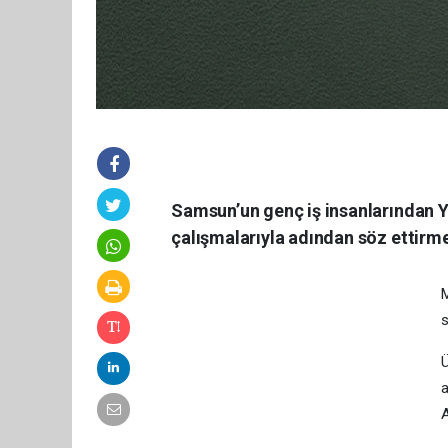
Samsun’un genç iş insanlarından Y
çalışmalarıyla adından söz ettirm
M
s
Ü
a
A