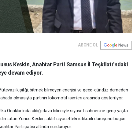
ABONE OL
unus Keskin, Anahtar Parti Samsun İl Teşkilatı’ndaki
eye devam ediyor.
ütevazi kişiliği, bitmek bilmeyen enerjisi ve gece-gündüz demeden
ahada olmasıyla partinin lokomotif isimleri arasında gösteriliyor.
lkü Ocakları’nda aldığı dava bilinciyle siyaset sahnesine genç yaşta
dım atan Yunus Keskin, aktif siyasetteki istikrarlı duruşunu bugün
nahtar Parti çatısı altında sürdürüyor.