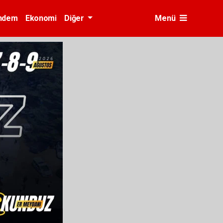
ndem
Ekonomi
Diğer
Menü