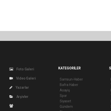
KATEGORİLER
S
Foto Galeri
Video Galeri
Samsun-Haber
Bafra Haber
Yazarlar
Asayiş
Spor
Arşivler
Siyaset
Gündem