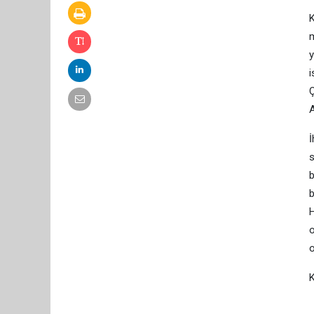
K
m
y
i
Ç
A
İ
s
b
b
H
o
o
K