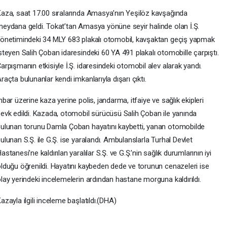
aza, saat 17.00 sıralarında Amasya’nın Yeşilöz kavşağında
eydana geldi. Tokat’tan Amasya yönüne seyir halinde olan İ.Ş.
önetimindeki 34 MLY 683 plakalı otomobil, kavşaktan geçiş yapmak
steyen Salih Çoban idaresindeki 60 YA 491 plakalı otomobille çarpıştı.
arpışmanın etkisiyle İ.Ş. idaresindeki otomobil alev alarak yandı.
raçta bulunanlar kendi imkanlarıyla dışarı çıktı.
hbar üzerine kaza yerine polis, jandarma, itfaiye ve sağlık ekipleri
evk edildi. Kazada, otomobil sürücüsü Salih Çoban ile yanında
ulunan torunu Damla Çoban hayatını kaybetti, yanan otomobilde
ulunan S.Ş. ile G.Ş. ise yaralandı. Ambulanslarla Turhal Devlet
astanesi’ne kaldırılan yaralılar S.Ş. ve G.Ş.’nin sağlık durumlarının iyi
lduğu öğrenildi. Hayatını kaybeden dede ve torunun cenazeleri ise
lay yerindeki incelemelerin ardından hastane morguna kaldırıldı.
azayla ilgili inceleme başlatıldı.(DHA)