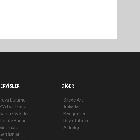
ERVİSLER
DİĞER
Hava Durumu
Sitede Ara
YYol ve Trafik
Anketler
Namaz Vakitleri
Biyografiler
Tarihte Bugün
Rüya Tabirleri
Sinamalar
Astroloji
Seri İlanlar