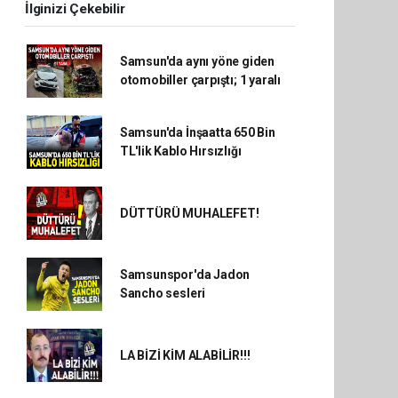
İlginizi Çekebilir
Samsun'da aynı yöne giden
otomobiller çarpıştı; 1 yaralı
Samsun'da İnşaatta 650 Bin
TL'lik Kablo Hırsızlığı
DÜTTÜRÜ MUHALEFET!
Samsunspor'da Jadon
Sancho sesleri
LA BİZİ KİM ALABİLİR!!!