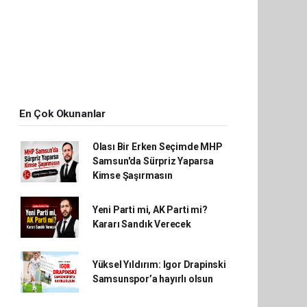
En Çok Okunanlar
Olası Bir Erken Seçimde MHP
Samsun'da Sürpriz Yaparsa
Kimse Şaşırmasın
Yeni Parti mi, AK Parti mi?
Kararı Sandık Verecek
Yüksel Yıldırım: Igor Drapinski
Samsunspor’a hayırlı olsun