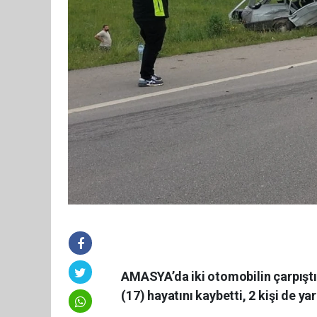
AMASYA’da iki otomobilin çarpıştı
(17) hayatını kaybetti, 2 kişi de ya