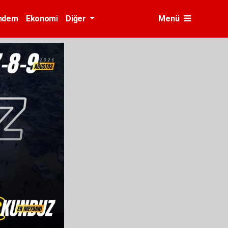
ndem
Ekonomi
Diğer
Menü