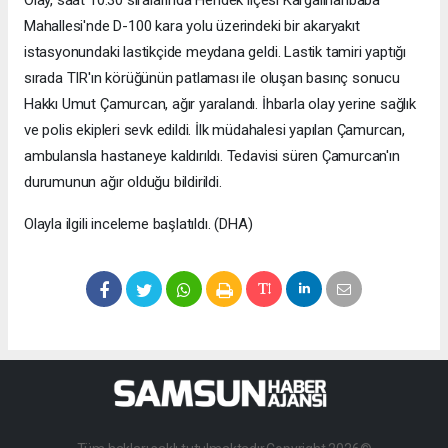
Olay, saat 10.30 sıralarında Hendek ilçesi Kargalıhanbaba
Mahallesi'nde D-100 kara yolu üzerindeki bir akaryakıt
istasyonundaki lastikçide meydana geldi. Lastik tamiri yaptığı
sırada TIR'ın körüğünün patlaması ile oluşan basınç sonucu
Hakkı Umut Çamurcan, ağır yaralandı. İhbarla olay yerine sağlık
ve polis ekipleri sevk edildi. İlk müdahalesi yapılan Çamurcan,
ambulansla hastaneye kaldırıldı. Tedavisi süren Çamurcan'ın
durumunun ağır olduğu bildirildi.
Olayla ilgili inceleme başlatıldı. (DHA)