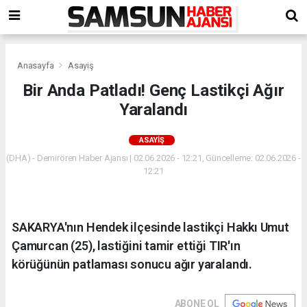
Anasayfa
Asayiş
Bir Anda Patladı! Genç Lastikçi Ağır
Yaralandı
ASAYIŞ
(DHA) - Demirören Haber Ajansı | 02.06.2026 - 12:21, Güncelleme: 02.06.2026 -
12:21
SAKARYA'nın Hendek ilçesinde lastikçi Hakkı Umut
Çamurcan (25), lastiğini tamir ettiği TIR'ın
körüğünün patlaması sonucu ağır yaralandı.
ABONE OL