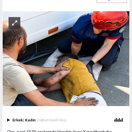
Erkek
|
Kadın
(Haberi Sesli Oku)