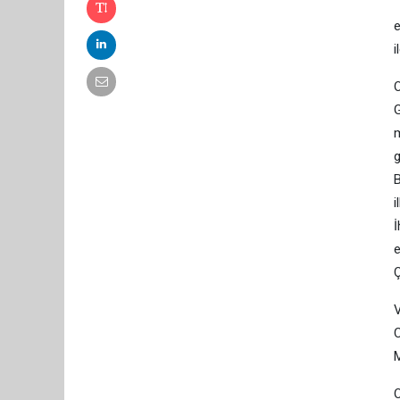
T
e
i
O
G
m
g
B
i
İ
e
Ç
V
C
M
O