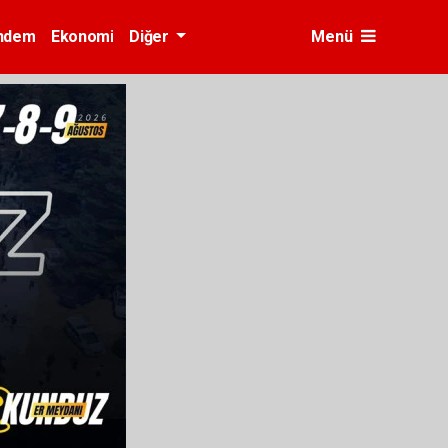
ndem
Ekonomi
Diğer
Menü