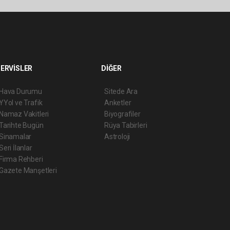
ERVİSLER
DİĞER
Hava Durumu
Sitede Ara
YYol ve Trafik
Anketler
Namaz Vakitleri
Biyografiler
Tarihte Bugün
Rüya Tabirleri
Sinamalar
Astroloji
Seri İlanlar
Firma Rehberi
Gazete Manşetleri