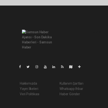
Pro-0.107
Hakkımızda
Kullanım Şartları
Yayın İlkeleri
Whatsapp İhbar
Veri Politikası
Haber Gönder