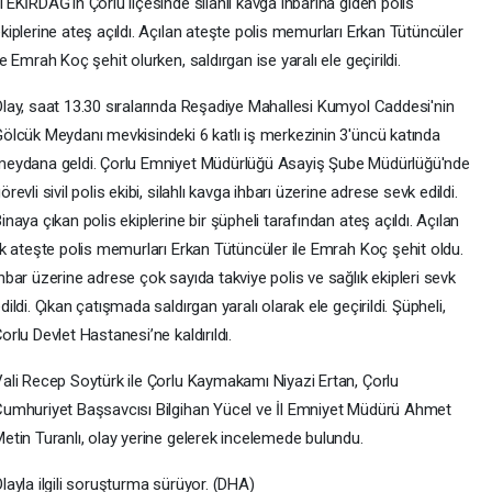
EKİRDAĞ'ın Çorlu ilçesinde silahlı kavga ihbarına giden polis
kiplerine ateş açıldı. Açılan ateşte polis memurları Erkan Tütüncüler
le Emrah Koç şehit olurken, saldırgan ise yaralı ele geçirildi.
lay, saat 13.30 sıralarında Reşadiye Mahallesi Kumyol Caddesi'nin
ölcük Meydanı mevkisindeki 6 katlı iş merkezinin 3'üncü katında
eydana geldi. Çorlu Emniyet Müdürlüğü Asayiş Şube Müdürlüğü'nde
örevli sivil polis ekibi, silahlı kavga ihbarı üzerine adrese sevk edildi.
inaya çıkan polis ekiplerine bir şüpheli tarafından ateş açıldı. Açılan
lk ateşte polis memurları Erkan Tütüncüler ile Emrah Koç şehit oldu.
hbar üzerine adrese çok sayıda takviye polis ve sağlık ekipleri sevk
dildi. Çıkan çatışmada saldırgan yaralı olarak ele geçirildi. Şüpheli,
orlu Devlet Hastanesi’ne kaldırıldı.
ali Recep Soytürk ile Çorlu Kaymakamı Niyazi Ertan, Çorlu
umhuriyet Başsavcısı Bilgihan Yücel ve İl Emniyet Müdürü Ahmet
etin Turanlı, olay yerine gelerek incelemede bulundu.
layla ilgili soruşturma sürüyor. (DHA)