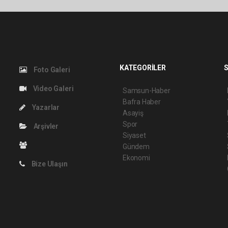
KATEGORİLER
S
Foto Galeri
Video Galeri
Samsun-Haber
Bafra Haber
Yazarlar
Asayiş
Spor
Arşivler
Siyaset
Gündem
Ekonomi
Bize Ulaşın