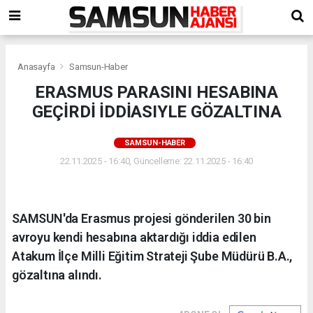
Anasayfa
Samsun-Haber
ERASMUS PARASINI HESABINA
GEÇİRDİ İDDİASIYLE GÖZALTINA
SAMSUN-HABER
22.11.2025 - 16:40, Güncelleme: 22.11.2025 - 16:40
SAMSUN'da Erasmus projesi gönderilen 30 bin
avroyu kendi hesabına aktardığı iddia edilen
Atakum İlçe Milli Eğitim Strateji Şube Müdürü B.A.,
gözaltına alındı.