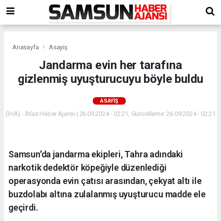
Anasayfa
Asayiş
Jandarma evin her tarafına
gizlenmiş uyuşturucuyu böyle buldu
ASAYIŞ
(İHA) - İhlas Haber Ajansı | 26.09.2024 - 02:21, Güncelleme: 26.09.2024 - 02:21
Samsun'da jandarma ekipleri, Tahra adındaki
narkotik dedektör köpeğiyle düzenlediği
operasyonda evin çatısı arasından, çekyat altı ile
buzdolabı altına zulalanmış uyuşturucu madde ele
geçirdi.