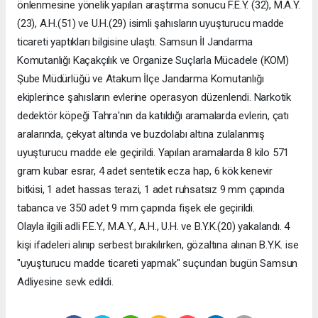
önlenmesine yönelik yapılan araştırma sonucu F.E.Y. (32), M.A.Y.
(23), A.H.(51) ve U.H.(29) isimli şahısların uyuşturucu madde
ticareti yaptıkları bilgisine ulaştı. Samsun İl Jandarma
Komutanlığı Kaçakçılık ve Organize Suçlarla Mücadele (KOM)
Şube Müdürlüğü ve Atakum İlçe Jandarma Komutanlığı
ekiplerince şahısların evlerine operasyon düzenlendi. Narkotik
dedektör köpeği Tahra'nın da katıldığı aramalarda evlerin, çatı
aralarında, çekyat altında ve buzdolabı altına zulalanmış
uyuşturucu madde ele geçirildi. Yapılan aramalarda 8 kilo 571
gram kubar esrar, 4 adet sentetik ecza hap, 6 kök kenevir
bitkisi, 1 adet hassas terazi, 1 adet ruhsatsız 9 mm çapında
tabanca ve 350 adet 9 mm çapında fişek ele geçirildi.
Olayla ilgili adli F.E.Y., M.A.Y., A.H., U.H. ve B.Y.K.(20) yakalandı. 4
kişi ifadeleri alınıp serbest bırakılırken, gözaltına alınan B.Y.K. ise
"uyuşturucu madde ticareti yapmak" suçundan bugün Samsun
Adliyesine sevk edildi.