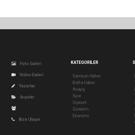
KATEGORİLER
S
Foto Galeri
Video Galeri
Samsun-Haber
Bafra Haber
Yazarlar
Asayiş
Spor
Arşivler
Siyaset
Gündem
Ekonomi
Bize Ulaşın