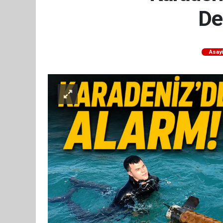
De
Asay