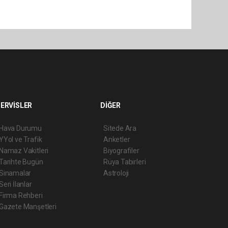
ERVİSLER
DİĞER
Hava Durumu
Sitede Ara
YYol ve Trafik
Anketler
Namaz Vakitleri
Biyografiler
Tarihte Bugün
Rüya Tabirleri
Sinamalar
Astroloji
Seri İlanlar
Firma Rehberi
Gazete Manşetleri