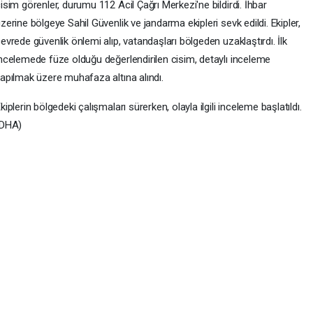
isim görenler, durumu 112 Acil Çağrı Merkezi'ne bildirdi. İhbar
zerine bölgeye Sahil Güvenlik ve jandarma ekipleri sevk edildi. Ekipler,
evrede güvenlik önlemi alıp, vatandaşları bölgeden uzaklaştırdı. İlk
ncelemede füze olduğu değerlendirilen cisim, detaylı inceleme
apılmak üzere muhafaza altına alındı.
kiplerin bölgedeki çalışmaları sürerken, olayla ilgili inceleme başlatıldı.
(DHA)