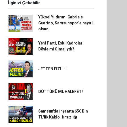
İlginizi Çekebilir
Yüksel Yıldırım: Gabriele
Guarino, Samsunspor’a hayırlı
olsun
Yeni Parti, Eski Kadrolar:
Böyle mi Olmalıydı?
JETTEN FIZLI!!!
DÜTTÜRÜ MUHALEFET!
Samsun'da İnşaatta 650 Bin
TL'lik Kablo Hırsızlığı