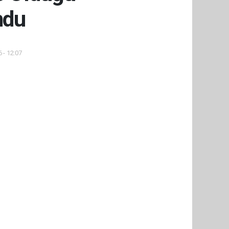
ndu
 - 12:07