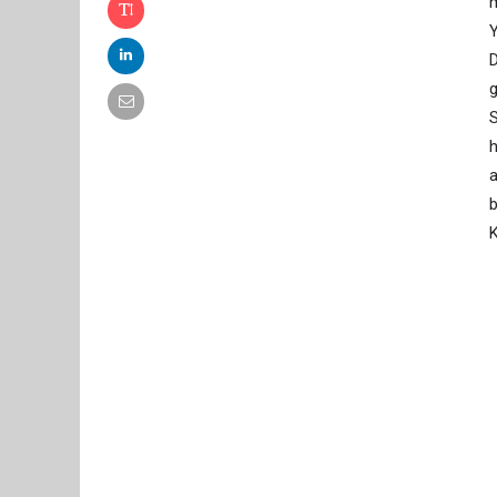
m
Y
D
g
S
h
a
b
K