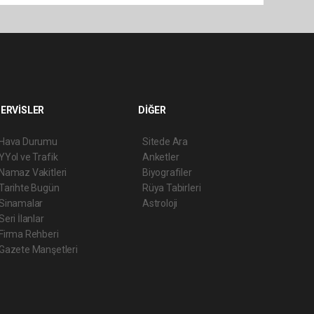
ERVİSLER
DİĞER
Hava Durumu
Sitede Ara
YYol ve Trafik
Anketler
Namaz Vakitleri
Biyografiler
Tarihte Bugün
Rüya Tabirleri
Sinamalar
Astroloji
Seri İlanlar
Firma Rehberi
Gazete Manşetleri