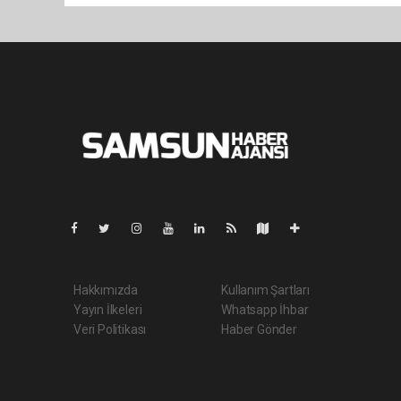
Pro-0.047
Hakkımızda
Kullanım Şartları
Yayın İlkeleri
Whatsapp İhbar
Veri Politikası
Haber Gönder