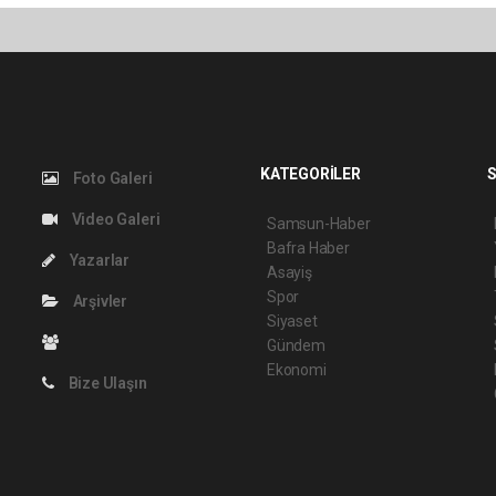
KATEGORİLER
S
Foto Galeri
Video Galeri
Samsun-Haber
Bafra Haber
Yazarlar
Asayiş
Spor
Arşivler
Siyaset
Gündem
Ekonomi
Bize Ulaşın