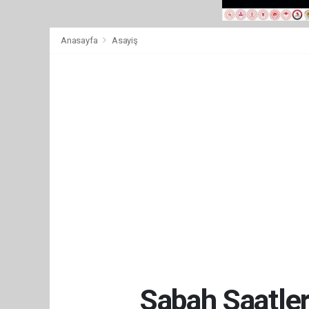
Anasayfa
Asayiş
Sabah Saatle