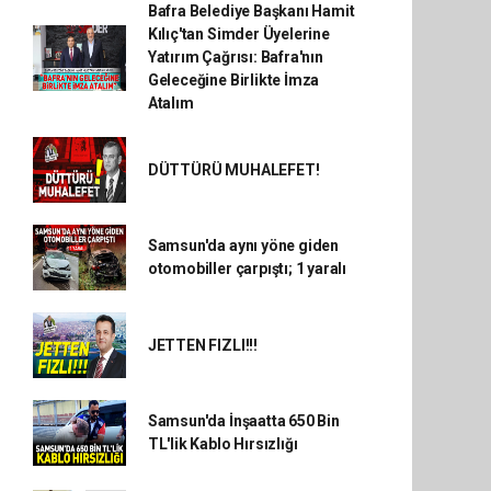
Bafra Belediye Başkanı Hamit
Kılıç'tan Simder Üyelerine
Yatırım Çağrısı: Bafra'nın
Geleceğine Birlikte İmza
Atalım
DÜTTÜRÜ MUHALEFET!
Samsun'da aynı yöne giden
otomobiller çarpıştı; 1 yaralı
JETTEN FIZLI!!!
Samsun'da İnşaatta 650 Bin
TL'lik Kablo Hırsızlığı