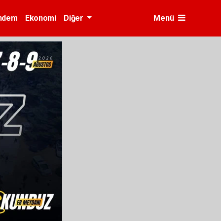
ndem
Ekonomi
Diğer
Menü