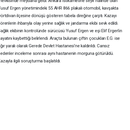
evkisinde meydana geldi. Ankara istikametine seyir halinde olan
usuf Ergen yönetimindeki 55 AHR 866 plakalı otomobil, kavşakta
örtdivan ilçesine dönüşü gösteren tabela direğine çarptı. Kazayı
örenlerin ihbarıyla olay yerine sağlık ve jandarma ekibi sevk edildi.
ağlık ekibinin kontrolünde sürücüsü Yusuf Ergen ve eşi Elif Ergen’in
ayatını kaybettiği belirlendi. Araçta bulunan çiftin çocukları E.G. ise
ğır yaralı olarak Gerede Devlet Hastanesi’ne kaldırıldı. Cansız
edenler inceleme sonrası aynı hastanenin morguna götürüldü.
azayla ilgili soruşturma başlatıldı.