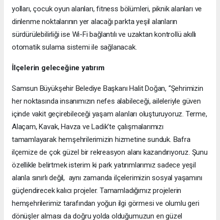
yolları, çocuk oyun alanları, fitness bölümleri, piknik alanları ve
dinlenme noktalarının yer alacağı parkta yeşil alanların
sürdürülebilirliği ise Wi-Fi bağlantılı ve uzaktan kontrollü akıllı
otomatik sulama sistemi ile sağlanacak.
İlçelerin geleceğine yatırım
Samsun Büyükşehir Belediye Başkanı Halit Doğan, “Şehrimizin
her noktasında insanımızın nefes alabileceği, aileleriyle güven
içinde vakit geçirebileceği yaşam alanları oluşturuyoruz. Terme,
Alaçam, Kavak, Havza ve Ladik’te çalışmalarımızı
tamamlayarak hemşehrilerimizin hizmetine sunduk. Bafra
ilçemize de çok güzel bir rekreasyon alanı kazandırıyoruz. Şunu
özellikle belirtmek isterim ki park yatırımlarımız sadece yeşil
alanla sınırlı değil, aynı zamanda ilçelerimizin sosyal yaşamını
güçlendirecek kalıcı projeler. Tamamladığımız projelerin
hemşehrilerimiz tarafından yoğun ilgi görmesi ve olumlu geri
dönüşler alması da doğru yolda olduğumuzun en güzel