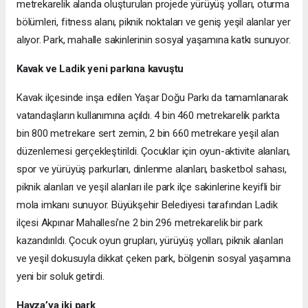
metrekarelik alanda oluşturulan projede yürüyüş yolları, oturma
bölümleri, fitness alanı, piknik noktaları ve geniş yeşil alanlar yer
alıyor. Park, mahalle sakinlerinin sosyal yaşamına katkı sunuyor.
Kavak ve Ladik yeni parkına kavuştu
Kavak ilçesinde inşa edilen Yaşar Doğu Parkı da tamamlanarak
vatandaşların kullanımına açıldı. 4 bin 460 metrekarelik parkta
bin 800 metrekare sert zemin, 2 bin 660 metrekare yeşil alan
düzenlemesi gerçekleştirildi. Çocuklar için oyun-aktivite alanları,
spor ve yürüyüş parkurları, dinlenme alanları, basketbol sahası,
piknik alanları ve yeşil alanları ile park ilçe sakinlerine keyifli bir
mola imkanı sunuyor. Büyükşehir Belediyesi tarafından Ladik
ilçesi Akpınar Mahallesi’ne 2 bin 296 metrekarelik bir park
kazandırıldı. Çocuk oyun grupları, yürüyüş yolları, piknik alanları
ve yeşil dokusuyla dikkat çeken park, bölgenin sosyal yaşamına
yeni bir soluk getirdi.
Havza’ya iki park