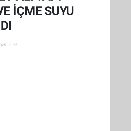
VE İÇME SUYU
DI
025 - 13:25