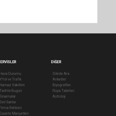
ERVİSLER
DİĞER
Hava Durumu
Sitede Ara
YYol ve Trafik
Anketler
Namaz Vakitleri
Biyografiler
Tarihte Bugün
Rüya Tabirleri
Sinamalar
Astroloji
Seri İlanlar
Firma Rehberi
Gazete Manşetleri