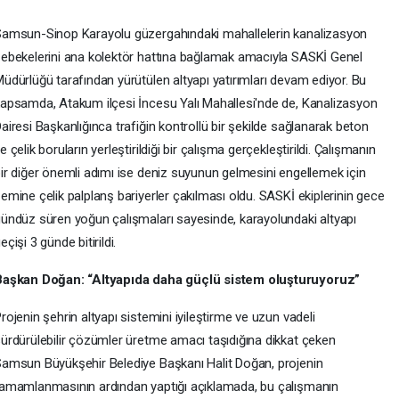
amsun-Sinop Karayolu güzergahındaki mahallelerin kanalizasyon
ebekelerini ana kolektör hattına bağlamak amacıyla SASKİ Genel
üdürlüğü tarafından yürütülen altyapı yatırımları devam ediyor. Bu
apsamda, Atakum ilçesi İncesu Yalı Mahallesi'nde de, Kanalizasyon
airesi Başkanlığınca trafiğin kontrollü bir şekilde sağlanarak beton
e çelik boruların yerleştirildiği bir çalışma gerçekleştirildi. Çalışmanın
ir diğer önemli adımı ise deniz suyunun gelmesini engellemek için
emine çelik palplanş bariyerler çakılması oldu. SASKİ ekiplerinin gece
ündüz süren yoğun çalışmaları sayesinde, karayolundaki altyapı
eçişi 3 günde bitirildi.
Başkan Doğan: “Altyapıda daha güçlü sistem oluşturuyoruz”
rojenin şehrin altyapı sistemini iyileştirme ve uzun vadeli
ürdürülebilir çözümler üretme amacı taşıdığına dikkat çeken
amsun Büyükşehir Belediye Başkanı Halit Doğan, projenin
amamlanmasının ardından yaptığı açıklamada, bu çalışmanın