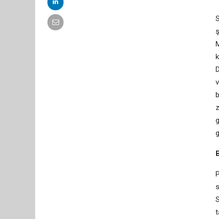
S
ş
M
k
D
v
b
z
g
g
P
s
S
t