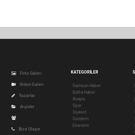
KATEGORİLER
S
Foto Galeri
Video Galeri
Samsun-Haber
Bafra Haber
Yazarlar
Asayiş
Spor
Arşivler
Siyaset
Gündem
Ekonomi
Bize Ulaşın