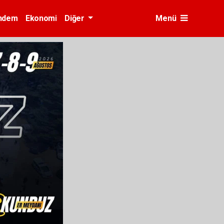
ndem
Ekonomi
Diğer
Menü