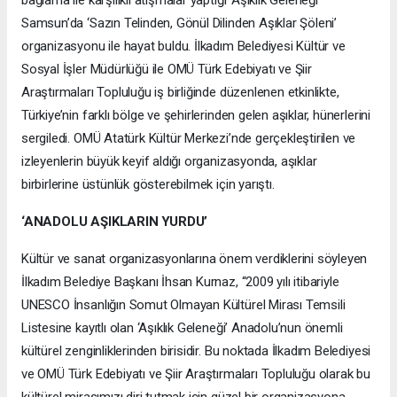
Samsun’da ‘Sazın Telinden, Gönül Dilinden Aşıklar Şöleni’
organizasyonu ile hayat buldu. İlkadım Belediyesi Kültür ve
Sosyal İşler Müdürlüğü ile OMÜ Türk Edebiyatı ve Şiir
Araştırmaları Topluluğu iş birliğinde düzenlenen etkinlikte,
Türkiye’nin farklı bölge ve şehirlerinden gelen aşıklar, hünerlerini
sergiledi. OMÜ Atatürk Kültür Merkezi’nde gerçekleştirilen ve
izleyenlerin büyük keyif aldığı organizasyonda, aşıklar
birbirlerine üstünlük gösterebilmek için yarıştı.
‘ANADOLU AŞIKLARIN YURDU’
Kültür ve sanat organizasyonlarına önem verdiklerini söyleyen
İlkadım Belediye Başkanı İhsan Kurnaz, “2009 yılı itibariyle
UNESCO İnsanlığın Somut Olmayan Kültürel Mirası Temsili
Listesine kayıtlı olan ‘Aşıklık Geleneği’ Anadolu’nun önemli
kültürel zenginliklerinden birisidir. Bu noktada İlkadım Belediyesi
ve OMÜ Türk Edebiyatı ve Şiir Araştırmaları Topluluğu olarak bu
kültürel mirasımızı diri tutmak için güzel bir organizasyona