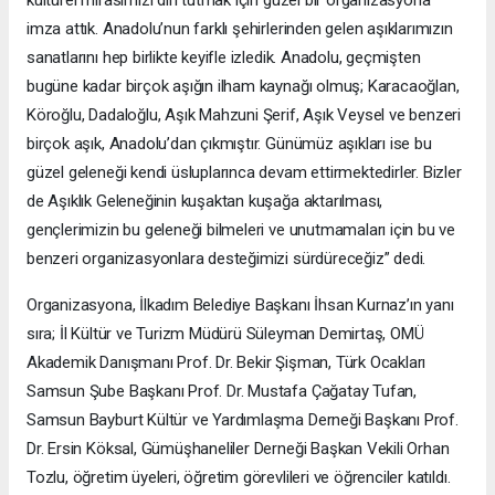
imza attık. Anadolu’nun farklı şehirlerinden gelen aşıklarımızın
sanatlarını hep birlikte keyifle izledik. Anadolu, geçmişten
bugüne kadar birçok aşığın ilham kaynağı olmuş; Karacaoğlan,
Köroğlu, Dadaloğlu, Aşık Mahzuni Şerif, Aşık Veysel ve benzeri
birçok aşık, Anadolu’dan çıkmıştır. Günümüz aşıkları ise bu
güzel geleneği kendi üsluplarınca devam ettirmektedirler. Bizler
de Aşıklık Geleneğinin kuşaktan kuşağa aktarılması,
gençlerimizin bu geleneği bilmeleri ve unutmamaları için bu ve
benzeri organizasyonlara desteğimizi sürdüreceğiz” dedi.
Organizasyona, İlkadım Belediye Başkanı İhsan Kurnaz’ın yanı
sıra; İl Kültür ve Turizm Müdürü Süleyman Demirtaş, OMÜ
Akademik Danışmanı Prof. Dr. Bekir Şişman, Türk Ocakları
Samsun Şube Başkanı Prof. Dr. Mustafa Çağatay Tufan,
Samsun Bayburt Kültür ve Yardımlaşma Derneği Başkanı Prof.
Dr. Ersin Köksal, Gümüşhaneliler Derneği Başkan Vekili Orhan
Tozlu, öğretim üyeleri, öğretim görevlileri ve öğrenciler katıldı.