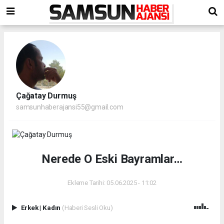
Çağatay Durmuş
samsunhaberajansi55@gmail.com
Nerede O Eski Bayramlar…
Ekleme Tarihi: 05.06.2025 - 11:02
Erkek
|
Kadın
(Haberi Sesli Oku)