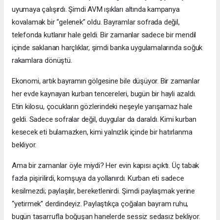
uyumaya çalışırdı. Şimdi AVM ışıkları altında kampanya
kovalamak bir “gelenek” oldu. Bayramlar sofrada değil,
telefonda kutlanır hale geldi. Bir zamanlar sadece bir mendil
içinde saklanan harçlıklar, şimdi banka uygulamalarında soğuk
rakamlara dönüştü.
Ekonomi, artık bayramın gölgesine bile düşüyor. Bir zamanlar
her evde kaynayan kurban tencereleri, bugün bir hayli azaldı.
Etin kilosu, çocukların gözlerindeki neşeyle yarışamaz hale
geldi. Sadece sofralar değil, duygular da daraldı. Kimi kurban
kesecek eti bulamazken, kimi yalnızlık içinde bir hatırlanma
bekliyor.
Ama bir zamanlar öyle miydi? Her evin kapısı açıktı. Üç tabak
fazla pişirilirdi, komşuya da yollanırdı. Kurban eti sadece
kesilmezdi; paylaşılır, bereketlenirdi. Şimdi paylaşmak yerine
“yetirmek” derdindeyiz. Paylaştıkça çoğalan bayram ruhu,
bugün tasarrufla boğuşan hanelerde sessiz sedasız bekliyor.