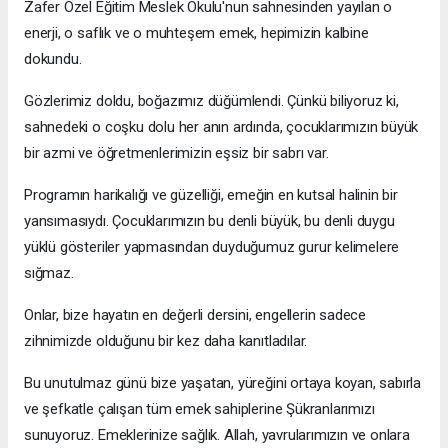
Zafer Özel Eğitim Meslek Okulu'nun sahnesinden yayılan o
enerji, o saflık ve o muhteşem emek, hepimizin kalbine
dokundu.
Gözlerimiz doldu, boğazımız düğümlendi. Çünkü biliyoruz ki,
sahnedeki o coşku dolu her anın ardında, çocuklarımızın büyük
bir azmi ve öğretmenlerimizin eşsiz bir sabrı var.
Programın harikalığı ve güzelliği, emeğin en kutsal halinin bir
yansımasıydı. Çocuklarımızın bu denli büyük, bu denli duygu
yüklü gösteriler yapmasından duyduğumuz gurur kelimelere
sığmaz.
Onlar, bize hayatın en değerli dersini, engellerin sadece
zihnimizde olduğunu bir kez daha kanıtladılar.
Bu unutulmaz günü bize yaşatan, yüreğini ortaya koyan, sabırla
ve şefkatle çalışan tüm emek sahiplerine Şükranlarımızı
sunuyoruz. Emeklerinize sağlık. Allah, yavrularımızın ve onlara