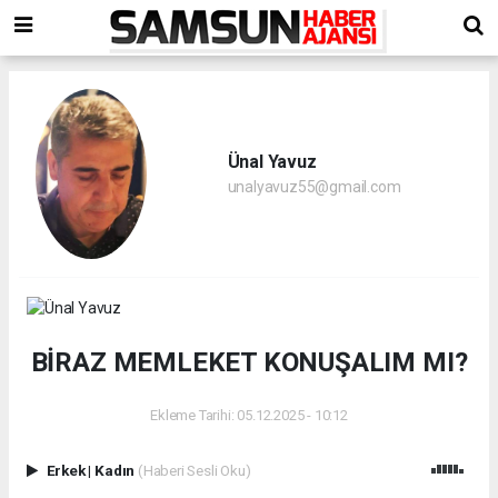
Ünal Yavuz
unalyavuz55@gmail.com
BİRAZ MEMLEKET KONUŞALIM MI?
Ekleme Tarihi: 05.12.2025 - 10:12
Erkek
|
Kadın
(Haberi Sesli Oku)