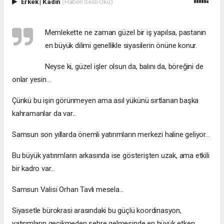
Erkek
|
Kadın
(Haberi Sesli Oku)
Memlekette ne zaman güzel bir iş yapılsa, pastanın
en büyük dilimi genellikle siyasilerin önüne konur.
Neyse ki, güzel işler olsun da, balını da, böreğini de
onlar yesin...
Çünkü bu işin görünmeyen ama asıl yükünü sırtlanan başka
kahramanlar da var...
Samsun son yıllarda önemli yatırımların merkezi haline geliyor...
Bu büyük yatırımların arkasında ise gösterişten uzak, ama etkili
bir kadro var...
Samsun Valisi Orhan Tavlı mesela...
Siyasetle bürokrasi arasındaki bu güçlü koordinasyon,
yatırımların gecikmeden şehre gelmesinde en büyük etken...