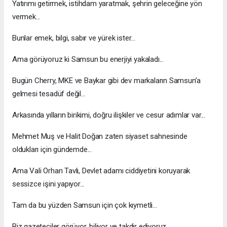
Yatırımı getirmek, istihdam yaratmak, şehrin geleceğine yön
vermek...
Bunlar emek, bilgi, sabır ve yürek ister...
Ama görüyoruz ki Samsun bu enerjiyi yakaladı...
Bugün Cherry, MKE ve Baykar gibi dev markaların Samsun’a
gelmesi tesadüf değil...
Arkasında yılların birikimi, doğru ilişkiler ve cesur adımlar var...
Mehmet Muş ve Halit Doğan zaten siyaset sahnesinde
oldukları için gündemde...
Ama Vali Orhan Tavlı, Devlet adamı ciddiyetini koruyarak
sessizce işini yapıyor...
Tam da bu yüzden Samsun için çok kıymetli...
Biz gazeteciler görüyor, biliyor ve takdir ediyoruz...