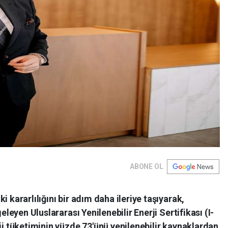
ABONE OL
i kararlılığını bir adım daha ileriye taşıyarak,
geleyen Uluslararası Yenilenebilir Enerji Sertifikası (I-
rji tüketiminin yüzde 73'ünü yenilenebilir kaynaklardan