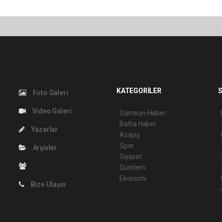
KATEGORİLER
S
Foto Galeri
Video Galeri
Samsun-Haber
Bafra Haber
Yazarlar
Asayiş
Spor
Arşivler
Siyaset
Gündem
Ekonomi
Bize Ulaşın