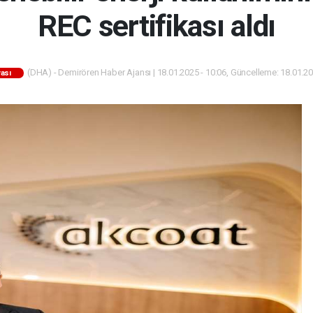
REC sertifikası aldı
(DHA) - Demirören Haber Ajansı | 18.01.2025 - 10:06, Güncelleme: 18.01.20
yası