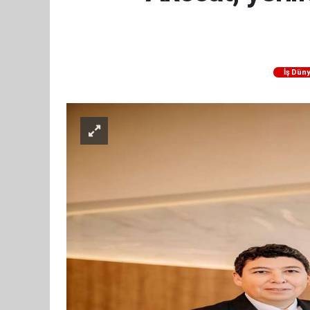
İş Dün