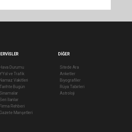
ERVİSLER
DİĞER
Hava Durumu
Sitede Ara
YYol ve Trafik
Anketler
Namaz Vakitleri
Biyografiler
Tarihte Bugün
Rüya Tabirleri
Sinamalar
Astroloji
Seri İlanlar
Firma Rehberi
Gazete Manşetleri