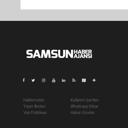
Pro-0.062
Hakkımızda
Kullanım Şartları
Yayın İlkeleri
Whatsapp İhbar
Veri Politikası
Haber Gönder