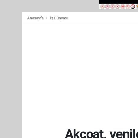
Anasayfa
İş Dünyası
Akcoat, yenil