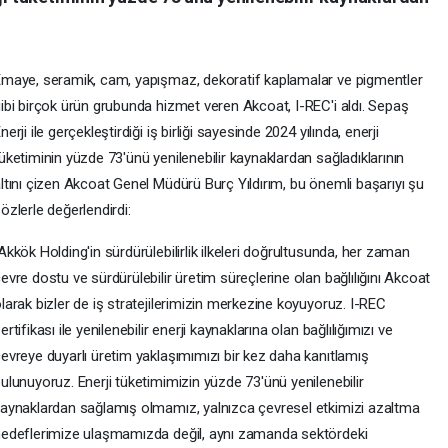
maye, seramik, cam, yapışmaz, dekoratif kaplamalar ve pigmentler
ibi birçok ürün grubunda hizmet veren Akcoat, I-REC'i aldı. Sepaş
nerji ile gerçekleştirdiği iş birliği sayesinde 2024 yılında, enerji
üketiminin yüzde 73'ünü yenilenebilir kaynaklardan sağladıklarının
ltını çizen Akcoat Genel Müdürü Burç Yıldırım, bu önemli başarıyı şu
özlerle değerlendirdi:
Akkök Holding'in sürdürülebilirlik ilkeleri doğrultusunda, her zaman
evre dostu ve sürdürülebilir üretim süreçlerine olan bağlılığını Akcoat
larak bizler de iş stratejilerimizin merkezine koyuyoruz. I-REC
ertifikası ile yenilenebilir enerji kaynaklarına olan bağlılığımızı ve
evreye duyarlı üretim yaklaşımımızı bir kez daha kanıtlamış
ulunuyoruz. Enerji tüketimimizin yüzde 73'ünü yenilenebilir
aynaklardan sağlamış olmamız, yalnızca çevresel etkimizi azaltma
edeflerimize ulaşmamızda değil, aynı zamanda sektördeki