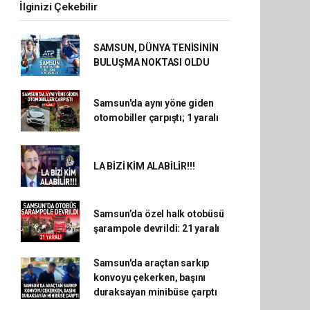
İlginizi Çekebilir
SAMSUN, DÜNYA TENİSİNİN
BULUŞMA NOKTASI OLDU
Samsun'da aynı yöne giden
otomobiller çarpıştı; 1 yaralı
LA BİZİ KİM ALABİLİR!!!
Samsun’da özel halk otobüsü
şarampole devrildi: 21 yaralı
Samsun'da araçtan sarkıp
konvoyu çekerken, başını
duraksayan minibüse çarptı