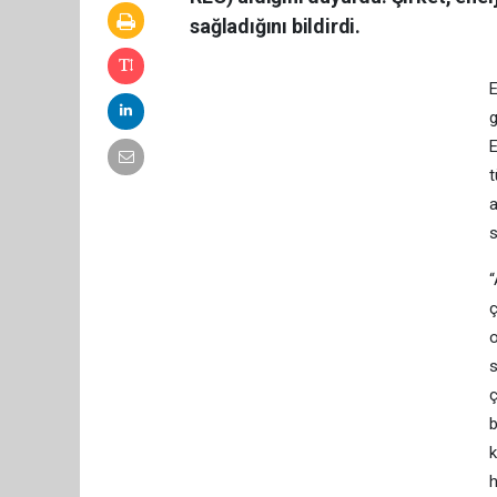
sağladığını bildirdi.
E
g
E
t
a
s
“
ç
o
s
ç
b
k
h