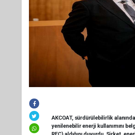
AKCOAT, sürdürülebilirlik alanındak
yenilenebilir enerji kullanımını bel
REC) aldığını duyurdu. Şirket, ene