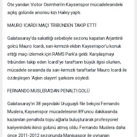
Öte yandan Victor Osimhen’in Kayserispor mücadelesindeki
açılış golünde anonsu kızı Hailey yaptı.
MAURO ICARDI MAÇI TRİBÜNDEN TAKİP ETTİ
Galatasaray'da sakatlığı sebebiyle sezonu kapatan Arjantinli
golcü Mauro Icardi, sarı-kırmızılı ekibin Kayserispor’u konuk
ettiği maçı izlemek için RAMS Park’a geldi. Karşılaşmayı
tribünden takip eden Icardi’ye taraftarın büyük ilgisi olurken,
mücadele sırasında da sarı-kırmızılı taraftarlar Mauro Icardi ile
özdeşleşen ‘Aşkın olayım’ şarkısını söyledi.
FERNANDO MUSLERA’DAN PENALTI GOLÜ
Galatasaray’ın 38 yaşındaki Uruguaylı file bekçisi Fernando
Muslera, Kayserispor mücadelesinin 89’uncu dakikasında
kazanılan penaltıda topu ağlarla buluşturarak profesyonel
kariyerindeki ikinci golünü atmış oldu. Fernando Muslera daha
önce 2011-2012 sezonunda Manisaspor ile oynanan