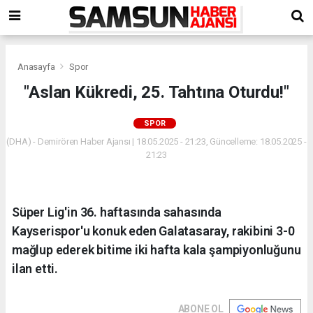
Anasayfa
Spor
"Aslan Kükredi, 25. Tahtına Oturdu!"
SPOR
(DHA) - Demirören Haber Ajansı | 18.05.2025 - 21:23, Güncelleme: 18.05.2025 -
21:23
Süper Lig'in 36. haftasında sahasında
Kayserispor'u konuk eden Galatasaray, rakibini 3-0
mağlup ederek bitime iki hafta kala şampiyonluğunu
ilan etti.
ABONE OL