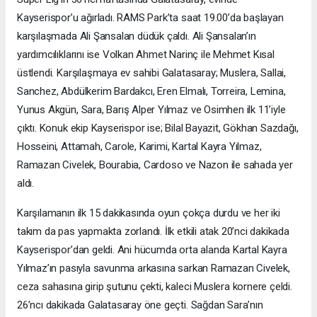
Kayserispor’u ağırladı. RAMS Park’ta saat 19.00’da başlayan
karşılaşmada Ali Şansalan düdük çaldı. Ali Şansalan’ın
yardımcılıklarını ise Volkan Ahmet Narinç ile Mehmet Kısal
üstlendi. Karşılaşmaya ev sahibi Galatasaray; Muslera, Sallai,
Sanchez, Abdülkerim Bardakcı, Eren Elmalı, Torreira, Lemina,
Yunus Akgün, Sara, Barış Alper Yılmaz ve Osimhen ilk 11’iyle
çıktı. Konuk ekip Kayserispor ise; Bilal Bayazit, Gökhan Sazdağı,
Hosseini, Attamah, Carole, Karimi, Kartal Kayra Yılmaz,
Ramazan Civelek, Bourabia, Cardoso ve Nazon ile sahada yer
aldı.
Karşılamanın ilk 15 dakikasında oyun çokça durdu ve her iki
takım da pas yapmakta zorlandı. İlk etkili atak 20’nci dakikada
Kayserispor’dan geldi. Ani hücumda orta alanda Kartal Kayra
Yılmaz’ın pasıyla savunma arkasına sarkan Ramazan Civelek,
ceza sahasına girip şutunu çekti, kaleci Muslera kornere çeldi.
26’ncı dakikada Galatasaray öne geçti. Sağdan Sara’nın