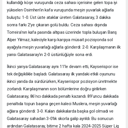
kullandığı köşe vuruşunda ceza sahası içerisine gelen topa iyi
yükselen Osimhen’in kafa vuruşunda meşin yuvarlak ağlarla
buluştu: 1-0. Üst üste ataklar üreten Galatasaray, 3 dakika
sonra farkı 2’ye çıkaran golü buldu. Ceza sahası dışında
Torreira’nın kafa pasında altıpas üzerinde topla buluşan Barış
Alper Yılmaz, kaleciyle karşı karşıya müsait pozisyonda sol
ayağıyla meşin yuvarlağı ağlarla gönderdi: 2-0. Karşılaşmanın ilk
yarısı Galatasaray’ın 2-0 üstünlüğüyle sona erdi.
İkinci yarıya Galatasaray aynı 11’le devam etti, Kayserispor ise
tek değişiklikle başladı. Galatasaray ilk yarıdaki etkili oyununu
ikinci yarıda da sürdürürken, Kayserispor pozisyon üretmekte
zorlandı. Karşılaşmanın son bölümlerine doğru girilirken
Galatasaray, 86’ncı dakikada penaltı kazandı. 89’uncu dakikada
penaltıda topun başına geçen kaleci Muslera, meşin yuvarlağı
ağlara gönderdi: 3-0. Kalan dakikalarda başka gol olmadı ve
Galatasaray sahadan 3-0’lık skorla galip ayrıldı. Bu sonucun
ardından Galatasaray, bitime 2 hafta kala 2024-2025 Süper Lig