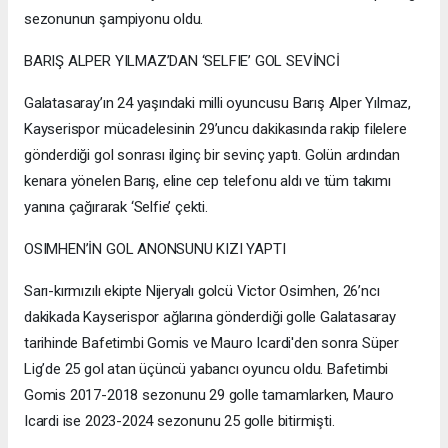
sezonunun şampiyonu oldu.
BARIŞ ALPER YILMAZ’DAN ‘SELFIE’ GOL SEVİNCİ
Galatasaray’ın 24 yaşındaki milli oyuncusu Barış Alper Yılmaz,
Kayserispor mücadelesinin 29’uncu dakikasında rakip filelere
gönderdiği gol sonrası ilginç bir sevinç yaptı. Golün ardından
kenara yönelen Barış, eline cep telefonu aldı ve tüm takımı
yanına çağırarak ‘Selfie’ çekti.
OSIMHEN’İN GOL ANONSUNU KIZI YAPTI
Sarı-kırmızılı ekipte Nijeryalı golcü Victor Osimhen, 26’ncı
dakikada Kayserispor ağlarına gönderdiği golle Galatasaray
tarihinde Bafetimbi Gomis ve Mauro Icardi'den sonra Süper
Lig’de 25 gol atan üçüncü yabancı oyuncu oldu. Bafetimbi
Gomis 2017-2018 sezonunu 29 golle tamamlarken, Mauro
Icardi ise 2023-2024 sezonunu 25 golle bitirmişti.