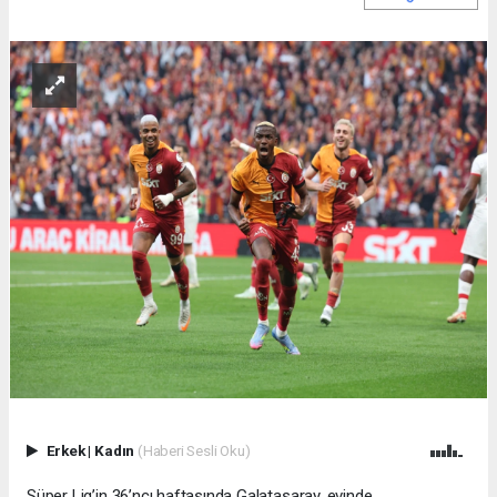
Erkek
|
Kadın
(Haberi Sesli Oku)
Süper Lig’in 36’ncı haftasında Galatasaray, evinde