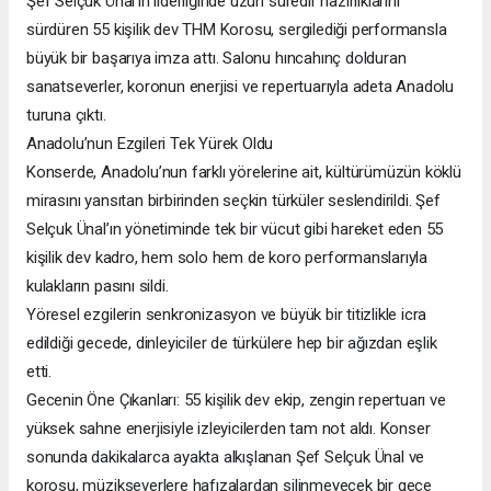
Şef Selçuk Ünal’ın liderliğinde uzun süredir hazırlıklarını
sürdüren 55 kişilik dev THM Korosu, sergilediği performansla
büyük bir başarıya imza attı. Salonu hıncahınç dolduran
sanatseverler, koronun enerjisi ve repertuarıyla adeta Anadolu
turuna çıktı.
​Anadolu’nun Ezgileri Tek Yürek Oldu
​Konserde, Anadolu’nun farklı yörelerine ait, kültürümüzün köklü
mirasını yansıtan birbirinden seçkin türküler seslendirildi. Şef
Selçuk Ünal’ın yönetiminde tek bir vücut gibi hareket eden 55
kişilik dev kadro, hem solo hem de koro performanslarıyla
kulakların pasını sildi.
​Yöresel ezgilerin senkronizasyon ve büyük bir titizlikle icra
edildiği gecede, dinleyiciler de türkülere hep bir ağızdan eşlik
etti.
​Gecenin Öne Çıkanları: 55 kişilik dev ekip, zengin repertuarı ve
yüksek sahne enerjisiyle izleyicilerden tam not aldı. Konser
sonunda dakikalarca ayakta alkışlanan Şef Selçuk Ünal ve
korosu, müzikseverlere hafızalardan silinmeyecek bir gece