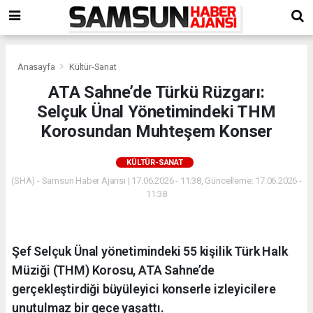
Anasayfa
Kültür-Sanat
​ATA Sahne’de Türkü Rüzgarı:
Selçuk Ünal Yönetimindeki THM
Korosundan Muhteşem Konser
KÜLTÜR-SANAT
(SHA) - Samsun Haber Ajansı | 17.06.2026 - 11:38, Güncelleme: 17.06.2026 -
11:38
​Şef Selçuk Ünal yönetimindeki 55 kişilik Türk Halk
Müziği (THM) Korosu, ATA Sahne’de
gerçekleştirdiği büyüleyici konserle izleyicilere
unutulmaz bir gece yaşattı.