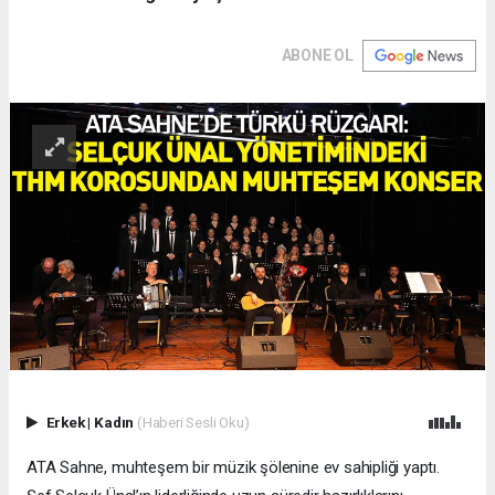
ABONE OL
Erkek
|
Kadın
(Haberi Sesli Oku)
​ATA Sahne, muhteşem bir müzik şölenine ev sahipliği yaptı.