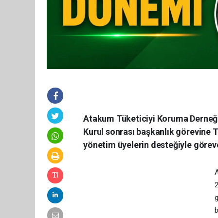
Atakum Tüketiciyi Koruma Derneği
Kurul sonrası başkanlık görevine T
yönetim üyelerin desteğiyle görev
A
2
g
b