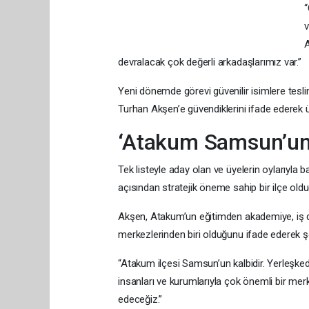
“
v
A
devralacak çok değerli arkadaşlarımız var.”
Yeni dönemde görevi güvenilir isimlere teslim e
Turhan Akşen’e güvendiklerini ifade ederek ü
‘Atakum Samsun’un 
Tek listeyle aday olan ve üyelerin oylarıy
açısından stratejik öneme sahip bir ilçe oldu
Akşen, Atakum’un eğitimden akademiye, iş
merkezlerinden biri olduğunu ifade ederek ş
“Atakum ilçesi Samsun’un kalbidir. Yerleşked
insanları ve kurumlarıyla çok önemli bir mer
edeceğiz.”