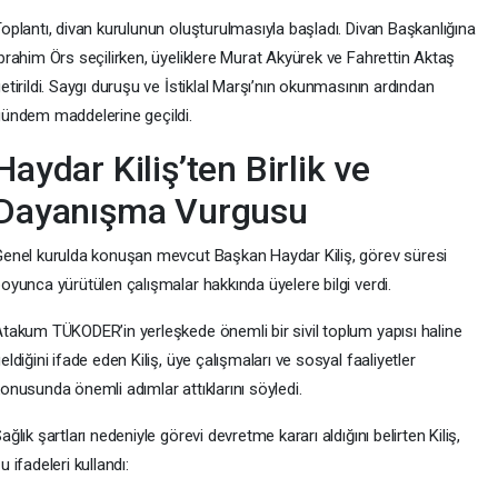
oplantı, divan kurulunun oluşturulmasıyla başladı. Divan Başkanlığına
brahim Örs seçilirken, üyeliklere Murat Akyürek ve Fahrettin Aktaş
etirildi. Saygı duruşu ve İstiklal Marşı’nın okunmasının ardından
ündem maddelerine geçildi.
Haydar Kiliş’ten Birlik ve
Dayanışma Vurgusu
enel kurulda konuşan mevcut Başkan Haydar Kiliş, görev süresi
oyunca yürütülen çalışmalar hakkında üyelere bilgi verdi.
takum TÜKODER’in yerleşkede önemli bir sivil toplum yapısı haline
eldiğini ifade eden Kiliş, üye çalışmaları ve sosyal faaliyetler
onusunda önemli adımlar attıklarını söyledi.
ağlık şartları nedeniyle görevi devretme kararı aldığını belirten Kiliş,
u ifadeleri kullandı: