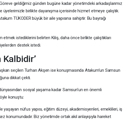
Göreve geldiğimiz günden bugüne kadar yönetimdeki arkadaşlarımız
e üyelerimizle birlikte dayanışma içerisinde hizmet etmeye çalıştık.
takum TÜKODER büyük bir aile yapısına sahiptir. Bu bayrağı
tmek istediklerini belirten Kiliş, daha önce birlikte çalıştıkları
yelerden destek istedi.
Kalbidir’
la başkan seçilen Turhan Akşen ise konuşmasında Atakum’un Samsun
ğuna dikkat çekti.
 dünyasından sosyal yaşama kadar Samsun’un en önemli
öyle konuştu:
e yaşayan nüfus yapısı, eğitim düzeyi, akademisyenleri, emeklileri, iş
kez konumundadır. Biz yönetimde ortak akıl anlayışıyla hareket