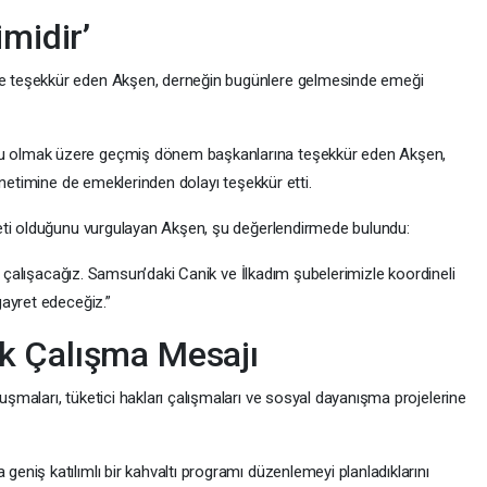
imidir’
 teşekkür eden Akşen, derneğin bugünlere gelmesinde emeği
 olmak üzere geçmiş dönem başkanlarına teşekkür eden Akşen,
önetimine de emeklerinden dolayı teşekkür etti.
eti olduğunu vurgulayan Akşen, şu değerlendirmede bulundu:
e çalışacağız. Samsun’daki Canik ve İlkadım şubelerimizle koordineli
ayret edeceğiz.”
k Çalışma Mesajı
maları, tüketici hakları çalışmaları ve sosyal dayanışma projelerine
niş katılımlı bir kahvaltı programı düzenlemeyi planladıklarını