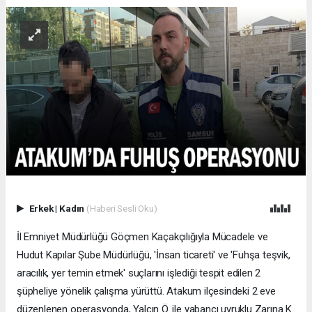
Erkek
|
Kadın
(Haberi Sesli Oku)
İl Emniyet Müdürlüğü Göçmen Kaçakçılığıyla Mücadele ve
Hudut Kapılar Şube Müdürlüğü, 'İnsan ticareti' ve 'Fuhşa teşvik,
aracılık, yer temin etmek' suçlarını işlediği tespit edilen 2
şüpheliye yönelik çalışma yürüttü. Atakum ilçesindeki 2 eve
düzenlenen operasyonda, Yalçın Ö. ile yabancı uyruklu Zarına K.