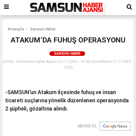
Anasayfa
Samsun-Haber
ATAKUM’DA FUHUŞ OPERASYONU
SAMSUN-HABER
(DHA) - Demirören Haber Ajansı | 21.11.2025 - 14:50, Güncelleme: 21.11.2025 -
14:50
-SAMSUN'un Atakum ilçesinde fuhuş ve insan
ticareti suçlarına yönelik düzenlenen operasyonda
2 şüpheli, gözaltına alındı.
ABONE OL