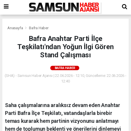
Anasayfa
Bafra Haber
Bafra Anahtar Parti İlçe
Teşkilatı'ndan Yoğun İlgi Gören
Stand Çalışması
BAFRA HABER
(SHA) - Samsun Haber Ajansı | 22.06.2026 - 12:10, Güncelleme: 22.06.2026 -
12:40
Saha çalışmalarına aralıksız devam eden Anahtar
Parti Bafra İlçe Teşkilatı, vatandaşlarla birebir
temas kurarak hem partinin vizyonunu anlatmayı
hem de toplumun beklenti ve önerilerini dinlemeyi