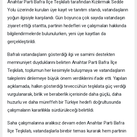
Anahtar Parti Bafra İlçe Teşkilatı tarafından Kızılırmak Sedde
Yolu üzerinde kurulan üye kayıt ve tanıtım standı, vatandaşların
yoğun ilgisiyle karşılandı. Gün boyunca çok sayıda vatandaşın
ziyaret ettiği stantta, partinin hedefleri ve çalışmaları hakkında
bilgilendirmelerde bulunulurken, yeni üye kayıtları da
gerçekleştirildi.
Bafralı vatandaşların gösterdiği ilgi ve samimi destekten
memnuniyet duyduklarını belirten Anahtar Parti Bafra İlçe
Teşkilatı, toplumun her kesimiyle buluşmaya ve vatandaşların
taleplerini dinlemeye büyük önem verdiklerini ifade etti. Yapılan
açıklamada, halkın gösterdiği teveccühün teşkilata güç verdiği
vurgulanarak, birlik ve beraberlik içerisinde daha güçlü, daha
huzurlu ve daha müreffeh bir Türkiye hedefi doğrultusunda
çalışmaların kararlılıkla sürdürüleceği belirtildi.
Saha çalışmalarına aralıksız devam eden Anahtar Parti Bafra
İlçe Teşkilatı, vatandaşlarla birebir temas kurarak hem partinin