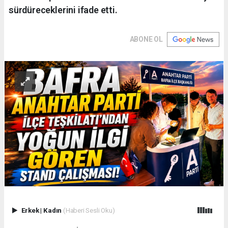
sürdüreceklerini ifade etti.
ABONE OL
Erkek
|
Kadın
(Haberi Sesli Oku)