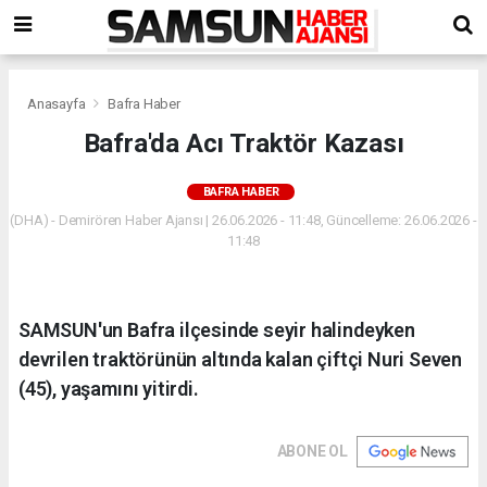
Anasayfa
Bafra Haber
Bafra'da Acı Traktör Kazası
BAFRA HABER
(DHA) - Demirören Haber Ajansı | 26.06.2026 - 11:48, Güncelleme: 26.06.2026 -
11:48
SAMSUN'un Bafra ilçesinde seyir halindeyken
devrilen traktörünün altında kalan çiftçi Nuri Seven
(45), yaşamını yitirdi.
ABONE OL