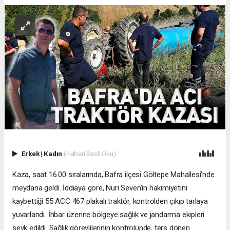
Erkek
|
Kadın
(Haberi Sesli Oku)
Kaza, saat 16.00 sıralarında, Bafra ilçesi Göltepe Mahallesi'nde
meydana geldi. İddiaya göre, Nuri Seven'in hakimiyetini
kaybettiği 55 ACC 467 plakalı traktör, kontrolden çıkıp tarlaya
yuvarlandı. İhbar üzerine bölgeye sağlık ve jandarma ekipleri
sevk edildi. Sağlık görevlilerinin kontrolünde, ters dönen