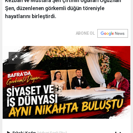
Kezban ve Mustafa Şen çiftinin oğulları Oğuzhan
Şen, düzenlenen görkemli düğün töreniyle
hayatlarını birleştirdi.
ABONE OL
Erkek
|
Kadın
(Haberi Sesli Oku)