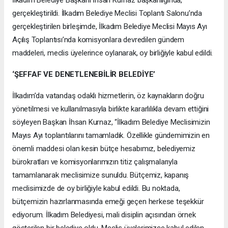
gerçekleştirildi. İlkadım Belediye Meclisi Toplantı Salonu’nda
gerçekleştirilen birleşimde, İlkadım Belediye Meclisi Mayıs Ayı
Açılış Toplantısı’nda komisyonlara devredilen gündem
maddeleri, meclis üyelerince oylanarak, oy birliğiyle kabul edildi.
‘ŞEFFAF VE DENETLENEBİLİR BELEDİYE’
İlkadım’da vatandaş odaklı hizmetlerin, öz kaynakların doğru
yönetilmesi ve kullanılmasıyla birlikte kararlılıkla devam ettiğini
söyleyen Başkan İhsan Kurnaz, “İlkadım Belediye Meclisimizin
Mayıs Ayı toplantılarını tamamladık. Özellikle gündemimizin en
önemli maddesi olan kesin bütçe hesabımız, belediyemiz
bürokratları ve komisyonlarımızın titiz çalışmalarıyla
tamamlanarak meclisimize sunuldu. Bütçemiz, kapanış
meclisimizde de oy birliğiyle kabul edildi. Bu noktada,
bütçemizin hazırlanmasında emeği geçen herkese teşekkür
ediyorum. İlkadım Belediyesi, mali disiplin açısından örnek
gösterilen bir belediye oldu. Meclis üyelerimizce kabul edilen