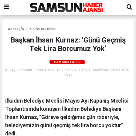
Anasayfa
Samsun-Haber
Başkan İhsan Kurnaz: ‘Günü Geçmiş
Tek Lira Borcumuz Yok’
SAMSUN-HABER
(SHA) - Samsun Haber Ajansı | 08.05.2026 - 10:51, Güncelleme: 08.05.2026 -
10:51
İlkadım Belediye Meclisi Mayıs Ayı Kapanış Meclisi
Toplantısında konuşan İlkadım Belediye Başkanı
İhsan Kurnaz, “Göreve geldiğimiz gün itibariyle,
belediyemizin günü geçmiş tek lira borcu yoktur”
dedi.