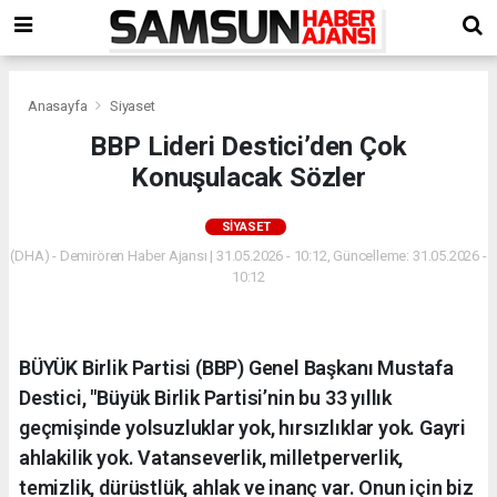
Anasayfa
Siyaset
BBP Lideri Destici’den Çok
Konuşulacak Sözler
SIYASET
(DHA) - Demirören Haber Ajansı | 31.05.2026 - 10:12, Güncelleme: 31.05.2026 -
10:12
BÜYÜK Birlik Partisi (BBP) Genel Başkanı Mustafa
Destici, "Büyük Birlik Partisi’nin bu 33 yıllık
geçmişinde yolsuzluklar yok, hırsızlıklar yok. Gayri
ahlakilik yok. Vatanseverlik, milletperverlik,
temizlik, dürüstlük, ahlak ve inanç var. Onun için biz