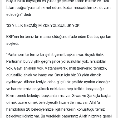
Büyük Birlik bayrağını en yükseğe çekene kadar millete ve Türk
İslam coğrafyasına hizmet edene kadar mücadelemize devam
edeceğiz" dedi.
'33 YILLIK GEÇMİŞİMİZDE YOLSUZLUK YOK'
BBP'nin tertemiz bir mazisi olduğunu ifade eden Destici, şunları
söyledi:
"Partimizin tertemiz bir şehit genel başkanı var. Büyük Birlik
Partisi’nin bu 33 yıllık geçmişinde yolsuzluklar yok, hırsızlıklar
yok. Gayri ahlakilik yok. Vatanseverlik, milletperverlik, temizlik,
dürüstlük, ahlak ve inanç var. Onun için biz 33 yıldır dimdik
ayaktayız. Allah’ın izniyle daha güçlü bir şekilde ayakta olacağız
ve hareketimizi en yüksek noktalara hep birlikte taşıyacağız.
Bizim örnek belediye başkanlarımız var. Sivas ve Şarkışla başta
olmak üzere örnek belediyecilik hizmetlerimiz var. Allah’a
hamdolsun 20 belediyemizle ilgili herkesin konuştuğu temiz
belediyeciliğimiz var. Bu yereldeki başarımız Allah’ın izniyle genel