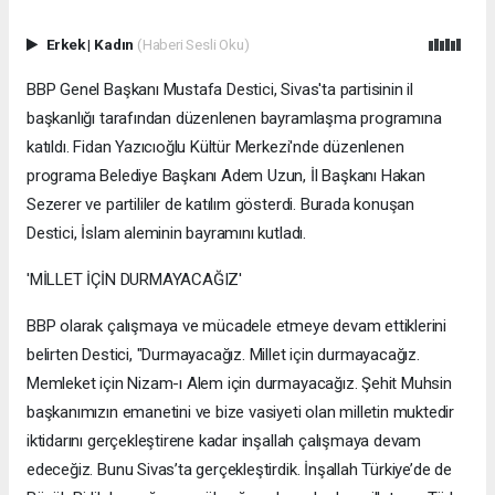
Erkek
|
Kadın
(Haberi Sesli Oku)
BBP Genel Başkanı Mustafa Destici, Sivas'ta partisinin il
başkanlığı tarafından düzenlenen bayramlaşma programına
katıldı. Fidan Yazıcıoğlu Kültür Merkezi'nde düzenlenen
programa Belediye Başkanı Adem Uzun, İl Başkanı Hakan
Sezerer ve partililer de katılım gösterdi. Burada konuşan
Destici, İslam aleminin bayramını kutladı.
'MİLLET İÇİN DURMAYACAĞIZ'
BBP olarak çalışmaya ve mücadele etmeye devam ettiklerini
belirten Destici, "Durmayacağız. Millet için durmayacağız.
Memleket için Nizam-ı Alem için durmayacağız. Şehit Muhsin
başkanımızın emanetini ve bize vasiyeti olan milletin muktedir
iktidarını gerçekleştirene kadar inşallah çalışmaya devam
edeceğiz. Bunu Sivas’ta gerçekleştirdik. İnşallah Türkiye’de de