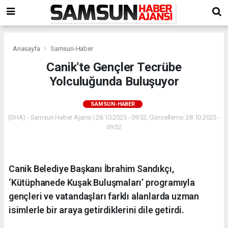
Anasayfa
Samsun-Haber
Canik'te Gençler Tecrübe
Yolculuğunda Buluşuyor
SAMSUN-HABER
(SHA) - Samsun Haber Ajansı | 28.10.2025 - 09:52, Güncelleme: 28.10.2025 -
09:52
Canik Belediye Başkanı İbrahim Sandıkçı,
‘Kütüphanede Kuşak Buluşmaları’ programıyla
gençleri ve vatandaşları farklı alanlarda uzman
isimlerle bir araya getirdiklerini dile getirdi.