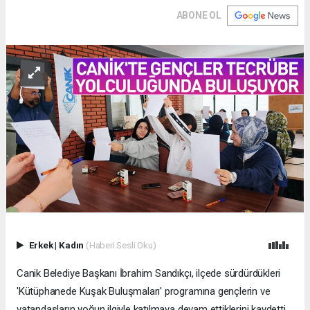
ABONE OL
Erkek
|
Kadın
(Haberi Sesli Oku)
Canik Belediye Başkanı İbrahim Sandıkçı, ilçede sürdürdükleri
'Kütüphanede Kuşak Buluşmaları' programına gençlerin ve
vatandaşların yoğun ilgiyle katılmaya devam ettiklerini kaydetti.