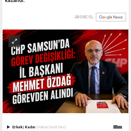
kazandı.
ABONE OL
Erkek
|
Kadın
(Haberi Sesli Oku)