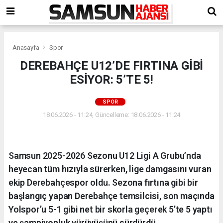
Anasayfa
Spor
DEREBAHÇE U12’DE FIRTINA GİBİ
ESİYOR: 5’TE 5!
SPOR
18.06.2026 - 11:24, Güncelleme: 18.06.2026 - 11:24
Samsun 2025-2026 Sezonu U12 Ligi A Grubu’nda
heyecan tüm hızıyla sürerken, lige damgasını vuran
ekip Derebahçespor oldu. Sezona fırtına gibi bir
başlangıç yapan Derebahçe temsilcisi, son maçında
Yolspor’u 5-1 gibi net bir skorla geçerek 5’te 5 yaptı
ve şampiyonluk yürüyüşünü sürdürdü.