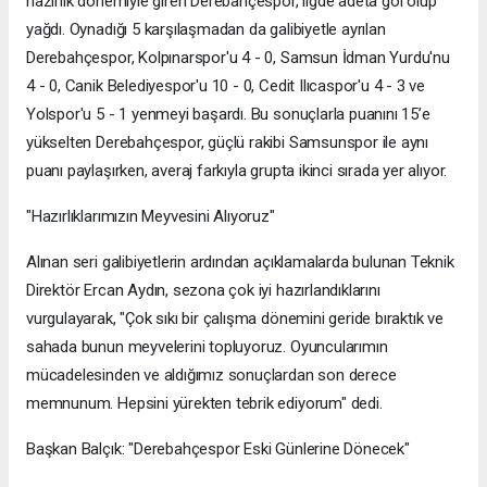
hazırlık dönemiyle giren Derebahçespor, ligde adeta gol olup
yağdı. Oynadığı 5 karşılaşmadan da galibiyetle ayrılan
Derebahçespor, Kolpınarspor'u 4 - 0, Samsun İdman Yurdu'nu
4 - 0, Canik Belediyespor'u 10 - 0, Cedit Ilıcaspor'u 4 - 3 ve
Yolspor'u 5 - 1 yenmeyi başardı. Bu sonuçlarla puanını 15’e
yükselten Derebahçespor, güçlü rakibi Samsunspor ile aynı
puanı paylaşırken, averaj farkıyla grupta ikinci sırada yer alıyor.
"Hazırlıklarımızın Meyvesini Alıyoruz"
Alınan seri galibiyetlerin ardından açıklamalarda bulunan Teknik
Direktör Ercan Aydın, sezona çok iyi hazırlandıklarını
vurgulayarak, "Çok sıkı bir çalışma dönemini geride bıraktık ve
sahada bunun meyvelerini topluyoruz. Oyuncularımın
mücadelesinden ve aldığımız sonuçlardan son derece
memnunum. Hepsini yürekten tebrik ediyorum" dedi.
Başkan Balçık: "Derebahçespor Eski Günlerine Dönecek"