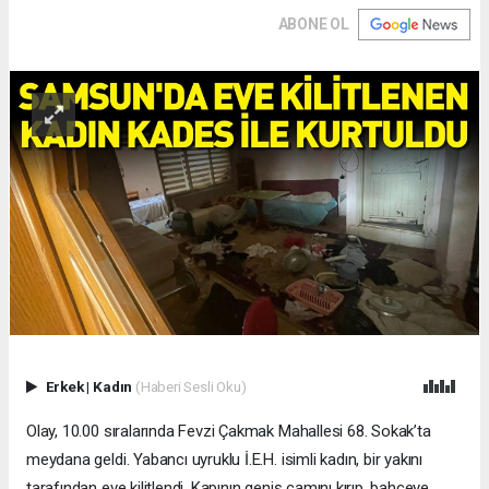
ABONE OL
Erkek
|
Kadın
(Haberi Sesli Oku)
Olay, 10.00 sıralarında Fevzi Çakmak Mahallesi 68. Sokak’ta
meydana geldi. Yabancı uyruklu İ.E.H. isimli kadın, bir yakını
tarafından eve kilitlendi. Kapının geniş camını kırıp, bahçeye