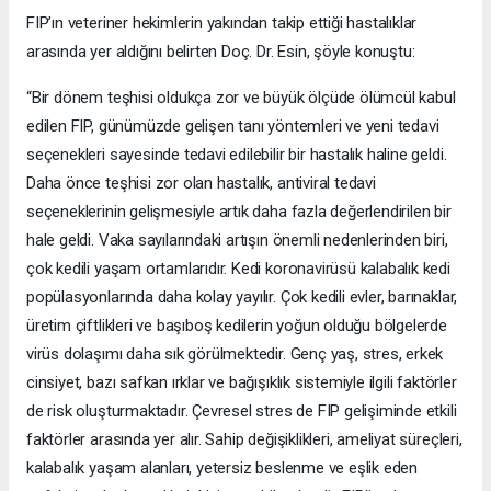
FIP’ın veteriner hekimlerin yakından takip ettiği hastalıklar
arasında yer aldığını belirten Doç. Dr. Esin, şöyle konuştu:
“Bir dönem teşhisi oldukça zor ve büyük ölçüde ölümcül kabul
edilen FIP, günümüzde gelişen tanı yöntemleri ve yeni tedavi
seçenekleri sayesinde tedavi edilebilir bir hastalık haline geldi.
Daha önce teşhisi zor olan hastalık, antiviral tedavi
seçeneklerinin gelişmesiyle artık daha fazla değerlendirilen bir
hale geldi. Vaka sayılarındaki artışın önemli nedenlerinden biri,
çok kedili yaşam ortamlarıdır. Kedi koronavirüsü kalabalık kedi
popülasyonlarında daha kolay yayılır. Çok kedili evler, barınaklar,
üretim çiftlikleri ve başıboş kedilerin yoğun olduğu bölgelerde
virüs dolaşımı daha sık görülmektedir. Genç yaş, stres, erkek
cinsiyet, bazı safkan ırklar ve bağışıklık sistemiyle ilgili faktörler
de risk oluşturmaktadır. Çevresel stres de FIP gelişiminde etkili
faktörler arasında yer alır. Sahip değişiklikleri, ameliyat süreçleri,
kalabalık yaşam alanları, yetersiz beslenme ve eşlik eden