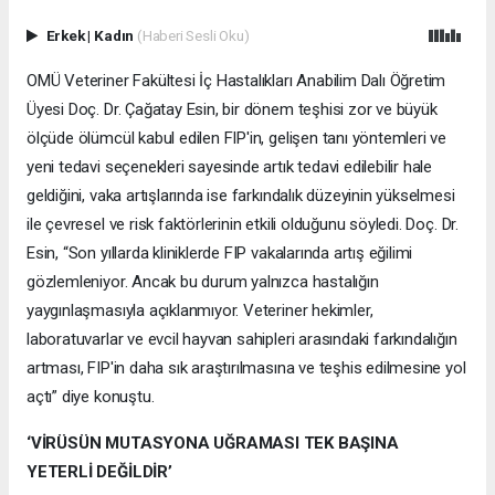
Erkek
|
Kadın
(Haberi Sesli Oku)
OMÜ Veteriner Fakültesi İç Hastalıkları Anabilim Dalı Öğretim
Üyesi Doç. Dr. Çağatay Esin, bir dönem teşhisi zor ve büyük
ölçüde ölümcül kabul edilen FIP'in, gelişen tanı yöntemleri ve
yeni tedavi seçenekleri sayesinde artık tedavi edilebilir hale
geldiğini, vaka artışlarında ise farkındalık düzeyinin yükselmesi
ile çevresel ve risk faktörlerinin etkili olduğunu söyledi. Doç. Dr.
Esin, “Son yıllarda kliniklerde FIP vakalarında artış eğilimi
gözlemleniyor. Ancak bu durum yalnızca hastalığın
yaygınlaşmasıyla açıklanmıyor. Veteriner hekimler,
laboratuvarlar ve evcil hayvan sahipleri arasındaki farkındalığın
artması, FIP'in daha sık araştırılmasına ve teşhis edilmesine yol
açtı” diye konuştu.
‘VİRÜSÜN MUTASYONA UĞRAMASI TEK BAŞINA
YETERLİ DEĞİLDİR’