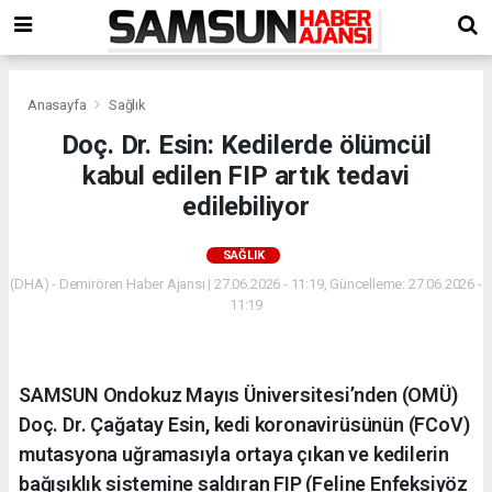
Anasayfa
Sağlık
Doç. Dr. Esin: Kedilerde ölümcül
kabul edilen FIP artık tedavi
edilebiliyor
SAĞLIK
(DHA) - Demirören Haber Ajansı | 27.06.2026 - 11:19, Güncelleme: 27.06.2026 -
11:19
SAMSUN Ondokuz Mayıs Üniversitesi’nden (OMÜ)
Doç. Dr. Çağatay Esin, kedi koronavirüsünün (FCoV)
mutasyona uğramasıyla ortaya çıkan ve kedilerin
bağışıklık sistemine saldıran FIP (Feline Enfeksiyöz