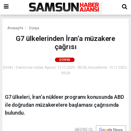
Anasayfa
Dünya
G7 ülkelerinden İran’a müzakere
çağrısı
DÜNYA
(DHA) - Demirören Haber Ajansı | 13.11.2025 - 09:28, Güncelleme: 13.11.2025 -
09:28
G7 ülkeleri, İran’a nükleer programı konusunda ABD
ile doğrudan müzakerelere başlaması çağrısında
bulundu.
ABONE OL