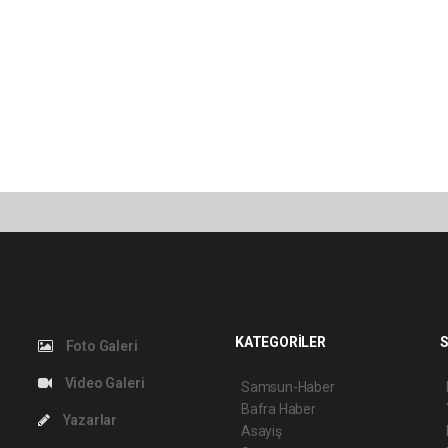
KATEGORİLER
S
Foto Galeri
Video Galeri
Samsun-Haber
Bafra Haber
Yazarlar
Asayiş