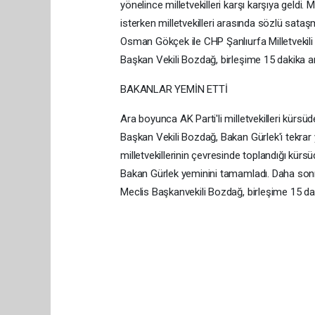
yönelince milletvekilleri karşı karşıya geld
isterken milletvekilleri arasında sözlü sataş
Osman Gökçek ile CHP Şanlıurfa Milletvekil
Başkan Vekili Bozdağ, birleşime 15 dakika ar
BAKANLAR YEMİN ETTİ
Ara boyunca AK Parti'li milletvekilleri kürsü
Başkan Vekili Bozdağ, Bakan Gürlek'i tekrar
milletvekillerinin çevresinde toplandığı kürsüd
Bakan Gürlek yeminini tamamladı. Daha sonra B
Meclis Başkanvekili Bozdağ, birleşime 15 da