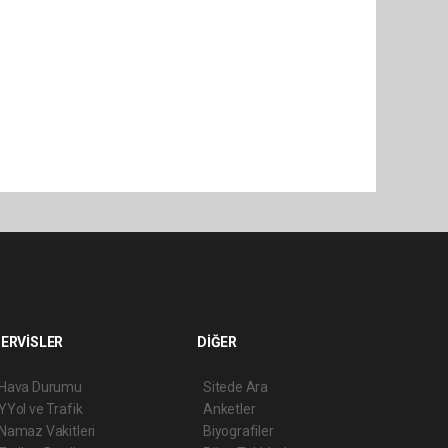
ERVİSLER
DİĞER
Hava Durumu
Sitede Ara
YYol ve Trafik
Anketler
Namaz Vakitleri
Biyografiler