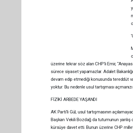
A
y
n
o
M
o
üzerine tekrar söz alan CHP'li Emir, "Anayas
sürece siyaset yapamazlar. Adalet Bakanlığı
devam edip etmediği konusunda tereddüt vard
yoktur. Bu nedenle usul tartışması açmanızı
FİZİKİ ARBEDE YAŞANDI
AK Parti'li Gül, usul tartışmasının açılamayac
Başkan Vekili Bozdağ da tutumunun yanlış ol
kürsüye davet etti. Bunun üzerine CHP millet