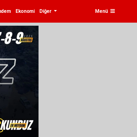
ndem
Ekonomi
Diğer
Menü