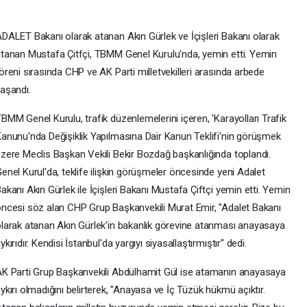
DALET Bakanı olarak atanan Akın Gürlek ve İçişleri Bakanı olarak
tanan Mustafa Çitfçi, TBMM Genel Kurulu'nda, yemin etti. Yemin
öreni sırasında CHP ve AK Parti milletvekilleri arasında arbede
aşandı.
BMM Genel Kurulu, trafik düzenlemelerini içeren, 'Karayolları Trafik
anunu'nda Değişiklik Yapılmasına Dair Kanun Teklifi'nin görüşmek
zere Meclis Başkan Vekili Bekir Bozdağ başkanlığında toplandı.
enel Kurul'da, teklife ilişkin görüşmeler öncesinde yeni Adalet
akanı Akın Gürlek ile İçişleri Bakanı Mustafa Çiftçi yemin etti. Yemin
ncesi söz alan CHP Grup Başkanvekili Murat Emir, "Adalet Bakanı
larak atanan Akın Gürlek'in bakanlık görevine atanması anayasaya
ykırıdır. Kendisi İstanbul'da yargıyı siyasallaştırmıştır" dedi.
K Parti Grup Başkanvekili Abdülhamit Gül ise atamanın anayasaya
ykırı olmadığını belirterek, "Anayasa ve İç Tüzük hükmü açıktır.