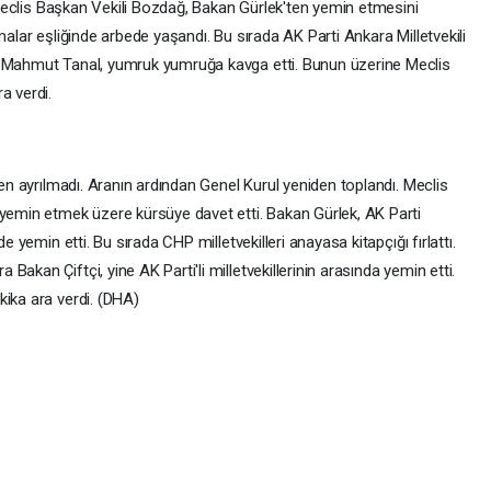
i. Meclis Başkan Vekili Bozdağ, Bakan Gürlek'ten yemin etmesini
malar eşliğinde arbede yaşandı. Bu sırada AK Parti Ankara Milletvekili
i Mahmut Tanal, yumruk yumruğa kavga etti. Bunun üzerine Meclis
a verdi.
den ayrılmadı. Aranın ardından Genel Kurul yeniden toplandı. Meclis
 yemin etmek üzere kürsüye davet etti. Bakan Gürlek, AK Parti
e yemin etti. Bu sırada CHP milletvekilleri anayasa kitapçığı fırlattı.
akan Çiftçi, yine AK Parti'li milletvekillerinin arasında yemin etti.
kika ara verdi. (DHA)