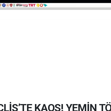
CLİS’TE KAOS! YEMİN T