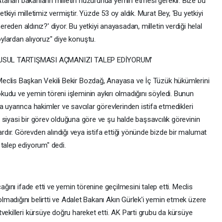
tanan bakanların milletin huzurunda yemin etmesi gerekir. Bize bu
etkiyi milletimiz vermiştir. Yüzde 53 oy aldık. Murat Bey, 'Bu yetkiyi
ereden aldınız?' diyor. Bu yetkiyi anayasadan, milletin verdiği helal
ylardan alıyoruz" diye konuştu.
'USUL TARTIŞMASI AÇMANIZI TALEP EDİYORUM'
eclis Başkan Vekili Bekir Bozdağ, Anayasa ve İç Tüzük hükümlerini
kudu ve yemin töreni işleminin aykırı olmadığını söyledi. Bunun
a uyarınca hakimler ve savcılar görevlerinden istifa etmedikleri
 siyasi bir görev olduğuna göre ve şu halde başsavcılık görevinin
ır. Görevden alındığı veya istifa ettiği yönünde bizde bir malumat
 talep ediyorum" dedi.
ağını ifade etti ve yemin törenine geçilmesini talep etti. Meclis
madığını belirtti ve Adalet Bakanı Akın Gürlek'i yemin etmek üzere
vekilleri kürsüye doğru hareket etti. AK Parti grubu da kürsüye