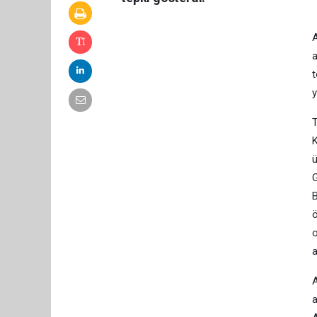
A
a
t
y
T
K
ü
G
B
ö
o
a
A
a