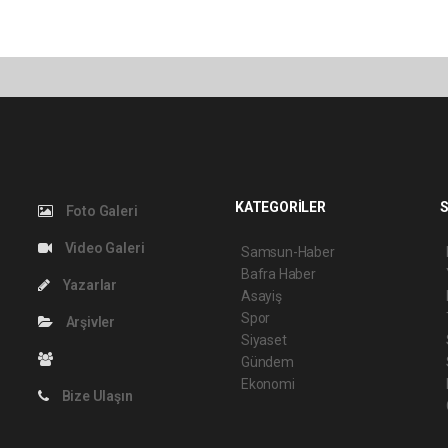
KATEGORİLER
S
Foto Galeri
Video Galeri
Samsun-Haber
Bafra Haber
Yazarlar
Asayiş
Spor
Arşivler
Siyaset
Gündem
Ekonomi
Bize Ulaşın