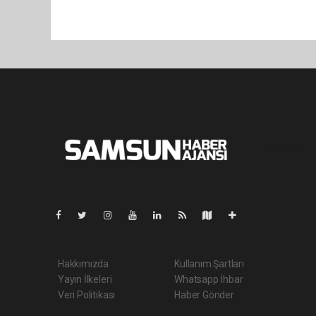
Pro-0.088
Hakkımızda
Kullanım Şartları
Yayın İlkeleri
Whatsapp İhbar
Veri Politikası
Haber Gönder