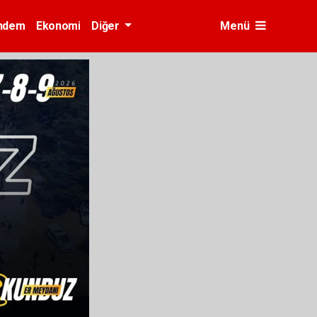
ndem
Ekonomi
Diğer
Menü