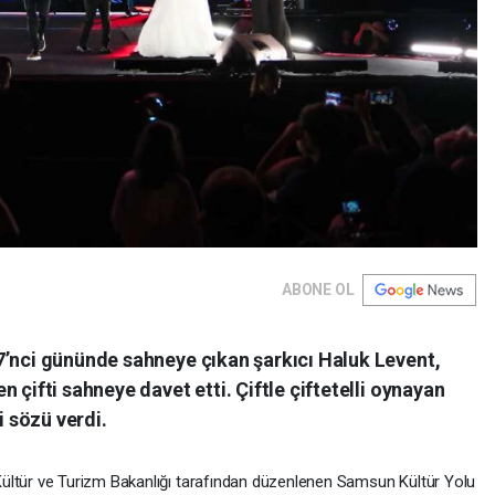
ABONE OL
7’nci gününde sahneye çıkan şarkıcı Haluk Levent,
 çifti sahneye davet etti. Çiftle çiftetelli oynayan
i sözü verdi.
ültür ve Turizm Bakanlığı tarafından düzenlenen Samsun Kültür Yolu