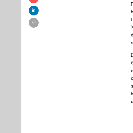
F
b
L
'
d
s
D
ö
e
i
s
b
s