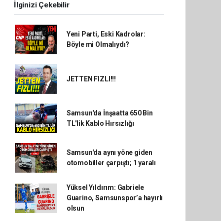
İlginizi Çekebilir
Yeni Parti, Eski Kadrolar:
Böyle mi Olmalıydı?
JETTEN FIZLI!!!
Samsun'da İnşaatta 650 Bin
TL'lik Kablo Hırsızlığı
Samsun'da aynı yöne giden
otomobiller çarpıştı; 1 yaralı
Yüksel Yıldırım: Gabriele
Guarino, Samsunspor’a hayırlı
olsun