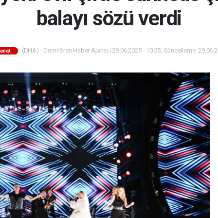
balayı sözü verdi
(DHA) - Demirören Haber Ajansı | 29.06.2025 - 10:55, Güncelleme: 29.06.2
Sanat