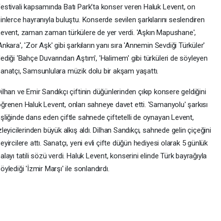
estivali kapsamında Batı Park’ta konser veren Haluk Levent, on
inlerce hayranıyla buluştu. Konserde sevilen şarkılarını seslendiren
event, zaman zaman türkülere de yer verdi. 'Aşkın Mapushane',
Ankara', 'Zor Aşk' gibi şarkıların yanı sıra 'Annemin Sevdiği Türküler'
ediği 'Bahçe Duvarından Aştım', 'Halimem' gibi türküleri de söyleyen
anatçı, Samsunlulara müzik dolu bir akşam yaşattı.
ilhan ve Emir Sandıkçı çiftinin düğünlerinden çıkıp konsere geldiğini
ğrenen Haluk Levent, onları sahneye davet etti. 'Samanyolu' şarkısı
şliğinde dans eden çiftle sahnede çiftetelli de oynayan Levent,
zleyicilerinden büyük alkış aldı. Dilhan Sandıkçı, sahnede gelin çiçeğini
eyircilere attı. Sanatçı, yeni evli çifte düğün hediyesi olarak 5 günlük
alayı tatili sözü verdi. Haluk Levent, konserini elinde Türk bayrağıyla
öylediği 'İzmir Marşı' ile sonlandırdı.