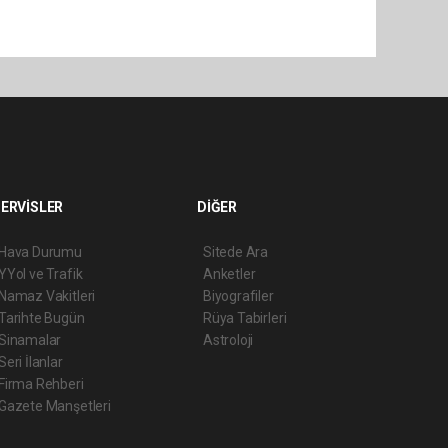
ERVİSLER
DİĞER
Hava Durumu
Sitede Ara
YYol ve Trafik
Anketler
Namaz Vakitleri
Biyografiler
Tarihte Bugün
Rüya Tabirleri
Sinamalar
Astroloji
Seri İlanlar
Firma Rehberi
Gazete Manşetleri