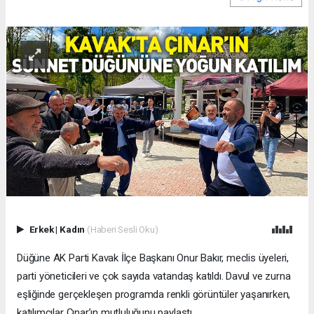
Erkek
|
Kadın
(Haberi Sesli Oku)
Düğüne AK Parti Kavak İlçe Başkanı Onur Bakır, meclis üyeleri,
parti yöneticileri ve çok sayıda vatandaş katıldı. Davul ve zurna
eşliğinde gerçekleşen programda renkli görüntüler yaşanırken,
katılımcılar Çınar’ın mutluluğunu paylaştı.