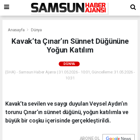
Anasayfa
Dünya
Kavak’ta Çınar’ın Sünnet Düğününe
Yoğun Katılım
DÜNYA
(SHA) - Samsun Haber Ajansı | 31.05.2026 - 10:01, Güncelleme: 31.05.2026 -
10:31
Kavak’ta sevilen ve saygı duyulan Veysel Aydın’ın
torunu Çınar’ın sünnet düğünü, yoğun katılımla ve
büyük bir coşku içerisinde gerçekleştirildi.
ABONE OL