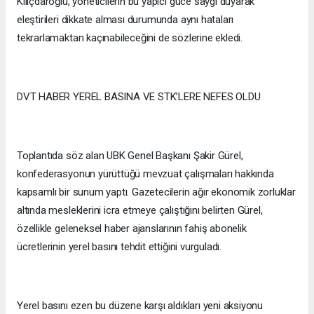
Kılıçdaroğlu, yöneticilerin bu yapıcı güce saygı duyarak
eleştirileri dikkate alması durumunda aynı hataları
tekrarlamaktan kaçınabileceğini de sözlerine ekledi.
DVT HABER YEREL BASINA VE STK’LERE NEFES OLDU
Toplantıda söz alan UBK Genel Başkanı Şakir Gürel,
konfederasyonun yürüttüğü mevzuat çalışmaları hakkında
kapsamlı bir sunum yaptı. Gazetecilerin ağır ekonomik zorluklar
altında mesleklerini icra etmeye çalıştığını belirten Gürel,
özellikle geleneksel haber ajanslarının fahiş abonelik
ücretlerinin yerel basını tehdit ettiğini vurguladı.
Yerel basını ezen bu düzene karşı aldıkları yeni aksiyonu