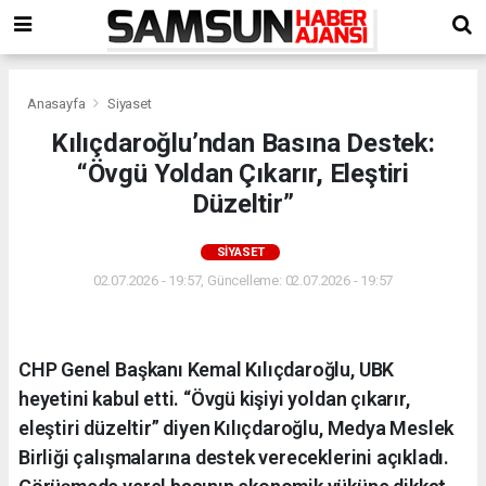
Anasayfa
Siyaset
Kılıçdaroğlu’ndan Basına Destek:
“Övgü Yoldan Çıkarır, Eleştiri
Düzeltir”
SIYASET
02.07.2026 - 19:57, Güncelleme: 02.07.2026 - 19:57
CHP Genel Başkanı Kemal Kılıçdaroğlu, UBK
heyetini kabul etti. “Övgü kişiyi yoldan çıkarır,
eleştiri düzeltir” diyen Kılıçdaroğlu, Medya Meslek
Birliği çalışmalarına destek vereceklerini açıkladı.