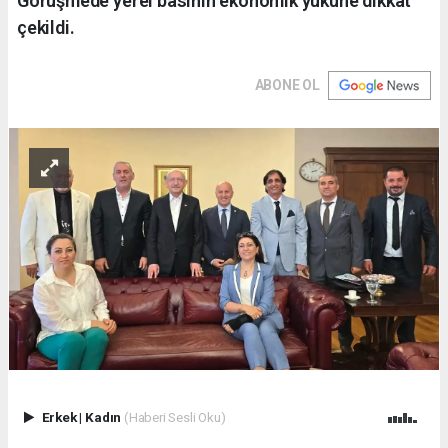
Görüşmede yerel basının ekonomik yüküne dikkat
çekildi.
ABONE OL
Erkek
|
Kadın
(Haberi Sesli Oku)