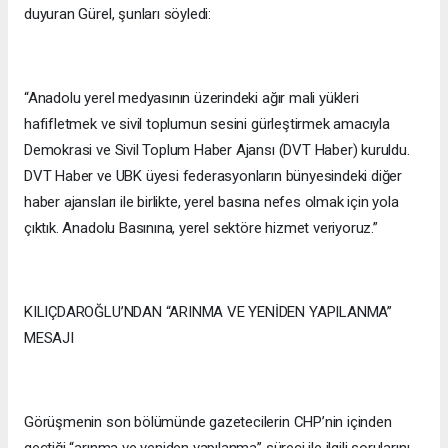
duyuran Gürel, şunları söyledi:
“Anadolu yerel medyasının üzerindeki ağır mali yükleri
hafifletmek ve sivil toplumun sesini gürleştirmek amacıyla
Demokrasi ve Sivil Toplum Haber Ajansı (DVT Haber) kuruldu.
DVT Haber ve UBK üyesi federasyonların bünyesindeki diğer
haber ajansları ile birlikte, yerel basına nefes olmak için yola
çıktık. Anadolu Basınına, yerel sektöre hizmet veriyoruz.”
KILIÇDAROĞLU’NDAN “ARINMA VE YENİDEN YAPILANMA”
MESAJI
Görüşmenin son bölümünde gazetecilerin CHP’nin içinden
geçtiği “arınma ve yeniden yapılanma” süreci ile ilgili sorularını