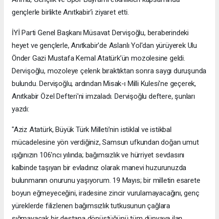
gençlerle birlikte Anıtkabir’i ziyaret etti.
İYİ Parti Genel Başkanı Müsavat Dervişoğlu, beraberindeki
heyet ve gençlerle, Anıtkabir'de Aslanlı Yol'dan yürüyerek Ulu
Önder Gazi Mustafa Kemal Atatürk’ün mozolesine geldi.
Dervişoğlu, mozoleye çelenk bıraktıktan sonra saygı duruşunda
bulundu. Dervişoğlu, ardından Misak-ı Milli Kulesi'ne geçerek,
Anıtkabir Özel Defteri'ni imzaladı. Dervişoğlu deftere, şunları
yazdı:
"Aziz Atatürk, Büyük Türk Milleti’nin istiklal ve istikbal
mücadelesine yön verdiğiniz, Samsun ufkundan doğan umut
ışığınızın 106'ncı yılında; bağımsızlık ve hürriyet sevdasını
kalbinde taşıyan bir evladınız olarak manevi huzurunuzda
bulunmanın onurunu yaşıyorum. 19 Mayıs; bir milletin esarete
boyun eğmeyeceğini, iradesine zincir vurulamayacağını, genç
yüreklerde filizlenen bağımsızlık tutkusunun çağlara
sığmayacak bir destana dönüştüğünü tüm dünyaya ilan