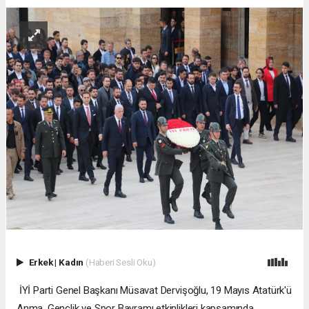
Erkek
|
Kadın
(Haberi Sesli Oku)
İYİ Parti Genel Başkanı Müsavat Dervişoğlu, 19 Mayıs Atatürk'ü
Anma, Gençlik ve Spor Bayramı etkinlikleri kapsamında