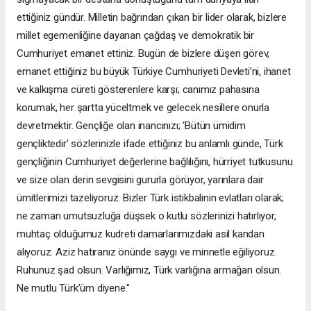
ettiğiniz gündür. Milletin bağrından çıkan bir lider olarak, bizlere
millet egemenliğine dayanan çağdaş ve demokratik bir
Cumhuriyet emanet ettiniz. Bugün de bizlere düşen görev,
emanet ettiğiniz bu büyük Türkiye Cumhuriyeti Devleti’ni, ihanet
ve kalkışma cüreti gösterenlere karşı; canımız pahasına
korumak, her şartta yüceltmek ve gelecek nesillere onurla
devretmektir. Gençliğe olan inancınızı; ‘Bütün ümidim
gençliktedir’ sözlerinizle ifade ettiğiniz bu anlamlı günde, Türk
gençliğinin Cumhuriyet değerlerine bağlılığını, hürriyet tutkusunu
ve size olan derin sevgisini gururla görüyor, yarınlara dair
ümitlerimizi tazeliyoruz. Bizler Türk istikbalinin evlatları olarak;
ne zaman umutsuzluğa düşsek o kutlu sözlerinizi hatırlıyor,
muhtaç olduğumuz kudreti damarlarımızdaki asil kandan
alıyoruz. Aziz hatıranız önünde saygı ve minnetle eğiliyoruz.
Ruhunuz şad olsun. Varlığımız, Türk varlığına armağan olsun.
Ne mutlu Türk’üm diyene."