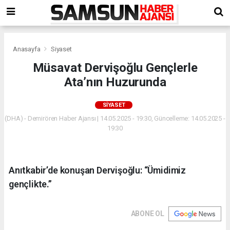
Anasayfa
Siyaset
Müsavat Dervişoğlu Gençlerle
Ata’nın Huzurunda
SIYASET
(DHA) - Demirören Haber Ajansı | 14.05.2025 - 19:30, Güncelleme: 14.05.2025 -
19:30
Anıtkabir’de konuşan Dervişoğlu: “Ümidimiz
gençlikte.”
ABONE OL