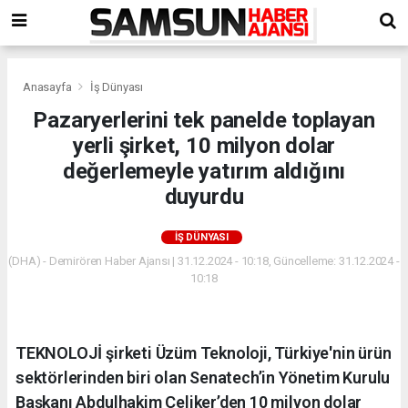
Anasayfa
İş Dünyası
Pazaryerlerini tek panelde toplayan
yerli şirket, 10 milyon dolar
değerlemeyle yatırım aldığını
duyurdu
İŞ DÜNYASI
(DHA) - Demirören Haber Ajansı | 31.12.2024 - 10:18, Güncelleme: 31.12.2024 -
10:18
TEKNOLOJİ şirketi Üzüm Teknoloji, Türkiye'nin ürün
sektörlerinden biri olan Senatech’in Yönetim Kurulu
Başkanı Abdulhakim Çeliker’den 10 milyon dolar