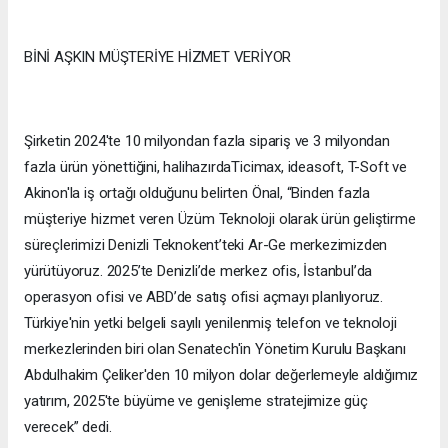
BİNİ AŞKIN MÜŞTERİYE HİZMET VERİYOR
Şirketin 2024'te 10 milyondan fazla sipariş ve 3 milyondan
fazla ürün yönettiğini, halihazırdaTicimax, ideasoft, T-Soft ve
Akinon'la iş ortağı olduğunu belirten Önal, “Binden fazla
müşteriye hizmet veren Üzüm Teknoloji olarak ürün geliştirme
süreçlerimizi Denizli Teknokent’teki Ar-Ge merkezimizden
yürütüyoruz. 2025’te Denizli’de merkez ofis, İstanbul’da
operasyon ofisi ve ABD’de satış ofisi açmayı planlıyoruz.
Türkiye'nin yetki belgeli sayılı yenilenmiş telefon ve teknoloji
merkezlerinden biri olan Senatech'in Yönetim Kurulu Başkanı
Abdulhakim Çeliker'den 10 milyon dolar değerlemeyle aldığımız
yatırım, 2025'te büyüme ve genişleme stratejimize güç
verecek” dedi.