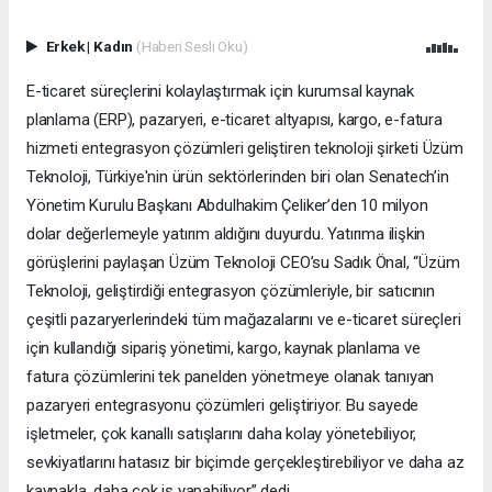
Erkek
|
Kadın
(Haberi Sesli Oku)
E-ticaret süreçlerini kolaylaştırmak için kurumsal kaynak
planlama (ERP), pazaryeri, e-ticaret altyapısı, kargo, e-fatura
hizmeti entegrasyon çözümleri geliştiren teknoloji şirketi Üzüm
Teknoloji, Türkiye'nin ürün sektörlerinden biri olan Senatech’in
Yönetim Kurulu Başkanı Abdulhakim Çeliker’den 10 milyon
dolar değerlemeyle yatırım aldığını duyurdu. Yatırıma ilişkin
görüşlerini paylaşan Üzüm Teknoloji CEO’su Sadık Önal, “Üzüm
Teknoloji, geliştirdiği entegrasyon çözümleriyle, bir satıcının
çeşitli pazaryerlerindeki tüm mağazalarını ve e-ticaret süreçleri
için kullandığı sipariş yönetimi, kargo, kaynak planlama ve
fatura çözümlerini tek panelden yönetmeye olanak tanıyan
pazaryeri entegrasyonu çözümleri geliştiriyor. Bu sayede
işletmeler, çok kanallı satışlarını daha kolay yönetebiliyor,
sevkiyatlarını hatasız bir biçimde gerçekleştirebiliyor ve daha az
kaynakla, daha çok iş yapabiliyor” dedi.