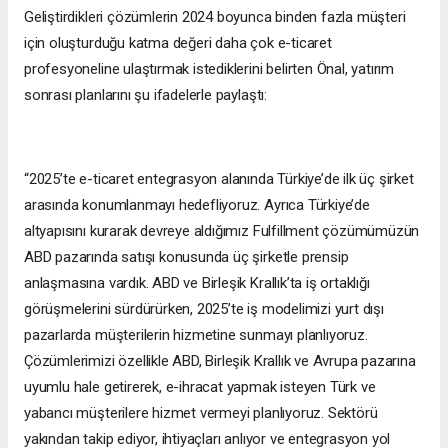
Geliştirdikleri çözümlerin 2024 boyunca binden fazla müşteri
için oluşturduğu katma değeri daha çok e-ticaret
profesyoneline ulaştırmak istediklerini belirten Önal, yatırım
sonrası planlarını şu ifadelerle paylaştı:
“2025’te e-ticaret entegrasyon alanında Türkiye’de ilk üç şirket
arasında konumlanmayı hedefliyoruz. Ayrıca Türkiye’de
altyapısını kurarak devreye aldığımız Fulfillment çözümümüzün
ABD pazarında satışı konusunda üç şirketle prensip
anlaşmasına vardık. ABD ve Birleşik Krallık’ta iş ortaklığı
görüşmelerini sürdürürken, 2025’te iş modelimizi yurt dışı
pazarlarda müşterilerin hizmetine sunmayı planlıyoruz.
Çözümlerimizi özellikle ABD, Birleşik Krallık ve Avrupa pazarına
uyumlu hale getirerek, e-ihracat yapmak isteyen Türk ve
yabancı müşterilere hizmet vermeyi planlıyoruz. Sektörü
yakından takip ediyor, ihtiyaçları anlıyor ve entegrasyon yol