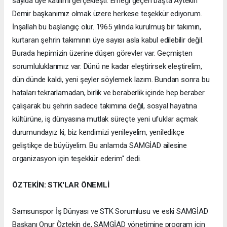
sayıda üye katılımı gerçekleşti. Emeği geçen başta Aytekin
Demir başkanımız olmak üzere herkese teşekkür ediyorum.
İnşallah bu başlangıç olur. 1965 yılında kurulmuş bir takımın,
kurtaran şehrin takımının üye sayısı asla kabul edilebilir değil.
Burada hepimizin üzerine düşen görevler var. Geçmişten
sorumluluklarımız var. Dünü ne kadar eleştirirsek eleştirelim,
dün dünde kaldı, yeni şeyler söylemek lazım. Bundan sonra bu
hataları tekrarlamadan, birlik ve beraberlik içinde hep beraber
çalışarak bu şehrin sadece takımına değil, sosyal hayatına
kültürüne, iş dünyasına mutlak süreçte yeni ufuklar açmak
durumundayız ki, biz kendimizi yenileyelim, yeniledikçe
geliştikçe de büyüyelim. Bu anlamda SAMGİAD ailesine
organizasyon için teşekkür ederim'' dedi.
ÖZTEKİN: STK'LAR ÖNEMLİ
Samsunspor İş Dünyası ve STK Sorumlusu ve eski SAMGİAD
Başkanı Onur Öztekin de, SAMGİAD yönetimine program için