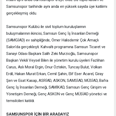
Samsunspor tarihinde aynı anda en yüksek sayıda üye katılımı
gerçekleşmiş oldu.
Samsunspor Kulübü ile sivil toplum kuruluşlarının
buluşmalarının ikincisi, Samsun Genç İş İnsanları Derneği
(SAMGİAD) ev sahipliğinde, Ömer Halisdemir Çok Amaçlı
Salon'da gerçekleşti. Kahvaltı programına Samsun Ticaret ve
Sanayi Odası Başkanı Salih Zeki Murzioğlu, Samsunspor
Başkan Vekili Veysel Bilen ile yönetim kurulu üyeleri Fazlıhan
Carus, Aslı Moral Ergin, Onur Öztekin, Tuncay Bulut, Volkan
Erdil, Hakan Murat Erkan, Cemil Şahin, Elif Eser Acarel, Giray
Şen ve Esat Kasap, ASRİAD, ASKON, SAMSİAD, MÜSİAD, Bafra
Genç İş İnsanları Derneği, SAMİKAD, Samsun Genç Girişim ve
Yönetişim Derneği, Genç ASKON ve Genç MÜSİAD yönetici ve
temsilcileri katıldı.
SAMSUNSPOR İÇİN BİR ARADAYIZ