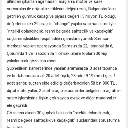
altından çıkarılan ağır hasarlı araçların, motor ve şase
numaraları ile orijinal özelliklerini değiştirerek; Bulgaristan’dan
getirilen gümrük kaçağı ve piyasa değeri 15 milyon TL olduğu
değerlendirilen 29 araç ile “change” yapılıp satılması suretiyle,
"nitelikli dolandırıcılık, resmi belgede sahtecilik ve kaçakçılık"
suçlarını işledikleri tespit edilen şahıslara yönelik Samsun
merkezli yapılan operasyonda Samsun'da 22, İstanbul'da 6,
Çorum'da 1 ve Trabzon'da 1 olmak üzere toplam 30 kişi
yakalanarak gözaltına alındı.
Şüphelilerin ikametlerinde yapılan aramalarda, 3 adet tabanca
ve bu tabancalara ait 20 adet fişek, 23 adet 9.19 mm fişek, 1
adet şarjör, suçtan elde edildiği değerlendirilen 58 bin 800 TL ,
dijital materyaller, 2 adet araç plakası, noter belgeleri, araç alım-
satım işlemlerine ilişkin çok sayıda evrak ve diğer materyaller
ele geçirildi.
Gözaltına alınan 30 şüpheli hakkında “nitelikli dolandırıcılık,
resmi belgede sahtecilik ve kaçakçılık” suçlarından soruşturma
başlatıldı.