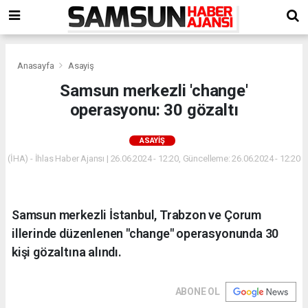
Anasayfa
Asayiş
Samsun merkezli 'change'
operasyonu: 30 gözaltı
ASAYIŞ
(İHA) - İhlas Haber Ajansı | 26.06.2024 - 12:20, Güncelleme: 26.06.2024 - 12:20
Samsun merkezli İstanbul, Trabzon ve Çorum
illerinde düzenlenen "change" operasyonunda 30
kişi gözaltına alındı.
ABONE OL