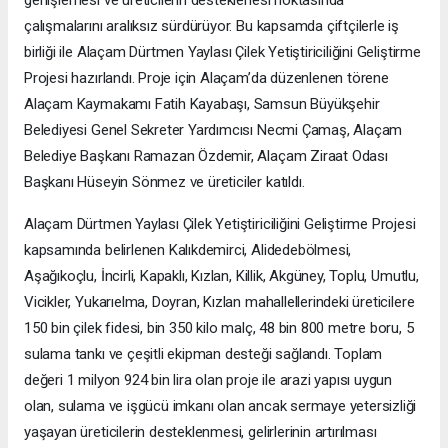
çalışmalarını aralıksız sürdürüyor. Bu kapsamda çiftçilerle iş
birliği ile Alaçam Dürtmen Yaylası Çilek Yetiştiriciliğini Geliştirme
Projesi hazırlandı. Proje için Alaçam’da düzenlenen törene
Alaçam Kaymakamı Fatih Kayabaşı, Samsun Büyükşehir
Belediyesi Genel Sekreter Yardımcısı Necmi Çamaş, Alaçam
Belediye Başkanı Ramazan Özdemir, Alaçam Ziraat Odası
Başkanı Hüseyin Sönmez ve üreticiler katıldı.
Alaçam Dürtmen Yaylası Çilek Yetiştiriciliğini Geliştirme Projesi
kapsamında belirlenen Kalıkdemirci, Alidedebölmesi,
Aşağıkoçlu, İncirli, Kapaklı, Kızlan, Killik, Akgüney, Toplu, Umutlu,
Vicikler, Yukarıelma, Doyran, Kızlan mahallellerindeki üreticilere
150 bin çilek fidesi, bin 350 kilo malç, 48 bin 800 metre boru, 5
sulama tankı ve çeşitli ekipman desteği sağlandı. Toplam
değeri 1 milyon 924 bin lira olan proje ile arazi yapısı uygun
olan, sulama ve işgücü imkanı olan ancak sermaye yetersizliği
yaşayan üreticilerin desteklenmesi, gelirlerinin artırılması