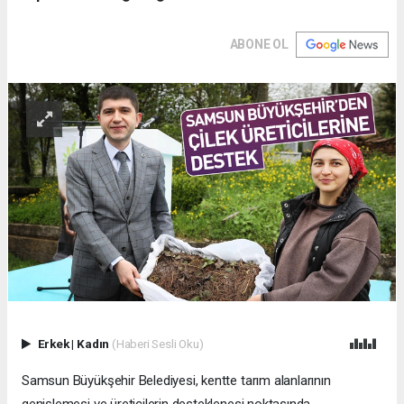
ABONE OL
Erkek
|
Kadın
(Haberi Sesli Oku)
Samsun Büyükşehir Belediyesi, kentte tarım alanlarının
genişlemesi ve üreticilerin desteklenesi noktasında