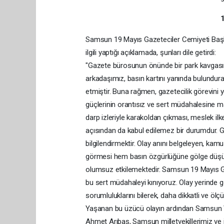
Samsun 19 Mayıs Gazeteciler Cemiyeti Başka
ilgili yaptığı açıklamada, şunları dile getirdi:
"Gazete bürosunun önünde bir park kavgasın
arkadaşımız, basın kartını yanında bulundu
etmiştir. Buna rağmen, gazetecilik görevini
güçlerinin orantısız ve sert müdahalesine ma
darp izleriyle karakoldan çıkması, meslek ilke
açısından da kabul edilemez bir durumdur. 
bilgilendirmektir. Olay anını belgeleyen, k
görmesi hem basın özgürlüğüne gölge düş
olumsuz etkilemektedir. Samsun 19 Mayıs Ga
bu sert müdahaleyi kınıyoruz. Olay yerinde 
sorumluluklarını bilerek, daha dikkatli ve ölç
Yaşanan bu üzücü olayın ardından Samsun 
Ahmet Arıbaş, Samsun milletvekillerimiz ve ilg