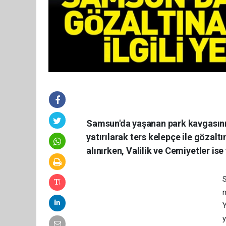
Samsun'da yaşanan park kavgasını
yatırılarak ters kelepçe ile gözaltı
alınırken, Valilik ve Cemiyetler is
S
n
Y
y