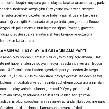
amsun'da bugün meydana gelen olayda, taraflar arasında araç parkı
eselesi nedeniyle kavga çıktı. Olay yerine çok sayıda emniyet
ensubu giderken, gazetecilerde haber yapmak üzere, kavganın
aşandığı yere gitti. Bu esnada olayı görüntüleyen gazeteci Recep
azgan, bir polis memurunun hışmına uğradı. Yazgan, gazeteci
lduğunu söylesede, yere yatırılarak ters kelepçe ile gözaltına
lınmaktan kurtulamadı.
SAMSUN VALİLİĞİ OLAYLA İLGİLİ AÇIKLAMA YAPTI
aşanan olay sonrası Samsun Valiliği yayımladığı açıklamada, "Bazı
nternet haber siteleri ve sosyal medya hesaplarında yer alan Bugün
aat 13.10 sıralarında İlkadım ilçemizde park yeri nedeniyle kavga
den L.K., İ.K. ve S.R. isimli şahıslara, devriye görevini ifa eden asayiş
kiplerinin müdahalesi ve sonrasında şüphelilerin gözaltına alınmaları
ırasında olay yerinde bulunan gazeteci R.Y.'ye yapılan tasvibi
ümkün olmayan müdahale ile ilgili adli ve idari soruşturma
aşlatılmış olup, soruşturmanın selameti açısından ilgili polis memuru
örevden uzaklaştırılmıştır. Kamuoyuna duyurulur." dedi.