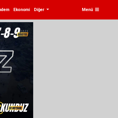
ndem
Ekonomi
Diğer
Menü