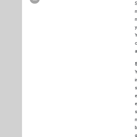
S
m
m
y
Y
o
a
Y
i
s
e
e
s
m
b
g