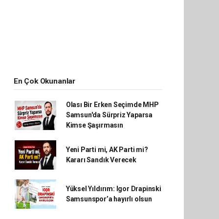
En Çok Okunanlar
Olası Bir Erken Seçimde MHP
Samsun'da Sürpriz Yaparsa
Kimse Şaşırmasın
Yeni Parti mi, AK Parti mi?
Kararı Sandık Verecek
Yüksel Yıldırım: Igor Drapinski
Samsunspor’a hayırlı olsun