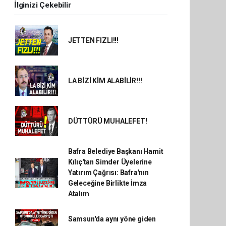
İlginizi Çekebilir
JETTEN FIZLI!!!
LA BİZİ KİM ALABİLİR!!!
DÜTTÜRÜ MUHALEFET!
Bafra Belediye Başkanı Hamit
Kılıç'tan Simder Üyelerine
Yatırım Çağrısı: Bafra'nın
Geleceğine Birlikte İmza
Atalım
Samsun'da aynı yöne giden