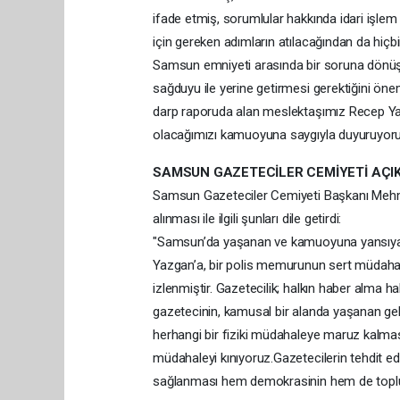
ifade etmiş, sorumlular hakkında idari işlem
için gereken adımların atılacağından da hiçb
Samsun emniyeti arasında bir soruna dönüşme
sağduyu ile yerine getirmesi gerektiğini öne
darp raporuda alan meslektaşımız Recep Yazga
olacağımızı kamuoyuna saygıyla duyuruyoru
SAMSUN GAZETECİLER CEMİYETİ AÇI
Samsun Gazeteciler Cemiyeti Başkanı Mehme
alınması ile ilgili şunları dile getirdi:
"Samsun’da yaşanan ve kamuoyuna yansıyan
Yazgan’a, bir polis memurunun sert müdahal
izlenmiştir. Gazetecilik; halkın haber alma h
gazetecinin, kamusal bir alanda yaşanan gel
herhangi bir fiziki müdahaleye maruz kalmas
müdahaleyi kınıyoruz.Gazetecilerin tehdit ed
sağlanması hem demokrasinin hem de toplumu