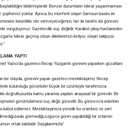
 başlatıldığını bildirmişlerdir. Benzer durumların tekrar yaşanmaması
ir şüphemiz yoktur. Ayrıca, bu münferit olayın Samsun basını ile
sine kesinlikle izin vermeyeceğimizi, her iki tarafın da görevini
mle vurguluyoruz. Gazetecilik suç değildir. Karakol çıkışı hastaneden
n'a tekrar geçmiş olsun dileklerimizi iletiyor, olayın takipçisi
z."
KLAMA YAPTI
t Yazıcı'da gazeteci Recep Yazgan'ın görevini yaparken gözaltanı
 bir olayda, görevini yapan gazeteci meslektaşımız Recep
ede bulunduğu görüntüler büyük bir üzüntüyle tarafımızca
akkı doğrultusunda kamu yararına yapılan anayasal bir görevdir. Bir
işmeleri görüntülemesi suç değil, görevdir. Bu görevi icra ederken
ı kabul edilemez. Meslektaşımıza yönelik bu orantısız ve sert
ilmediği,baskı görmediği,özgürce görev yapabildiği bir ortamın
n ortak talebidir. Saygılarımızla"