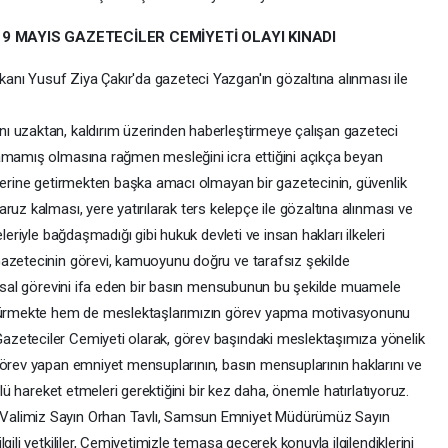
19 MAYIS GAZETECİLER CEMİYETİ OLAYI KINADI
nı Yusuf Ziya Çakır'da gazeteci Yazgan'ın gözaltına alınması ile
ı uzaktan, kaldırım üzerinden haberleştirmeye çalışan gazeteci
ramamış olmasına rağmen mesleğini icra ettiğini açıkça beyan
 yerine getirmekten başka amacı olmayan bir gazetecinin, güvenlik
ruz kalması, yere yatırılarak ters kelepçe ile gözaltına alınması ve
leriyle bağdaşmadığı gibi hukuk devleti ve insan hakları ilkeleri
Gazetecinin görevi, kamuoyunu doğru ve tarafsız şekilde
amusal görevini ifa eden bir basın mensubunun bu şekilde muamele
ürmekte hem de meslektaşlarımızın görev yapma motivasyonunu
zeteciler Cemiyeti olarak, görev başındaki meslektaşımıza yönelik
görev yapan emniyet mensuplarının, basın mensuplarının haklarını ve
ülü hareket etmeleri gerektiğini bir kez daha, önemle hatırlatıyoruz.
Valimiz Sayın Orhan Tavlı, Samsun Emniyet Müdürümüz Sayın
ili yetkililer, Cemiyetimizle temasa geçerek konuyla ilgilendiklerini