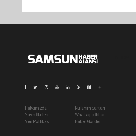
Pro-0.066
Hakkımızda
Kullanım Şartları
Yayın İlkeleri
Whatsapp İhbar
Veri Politikası
Haber Gönder