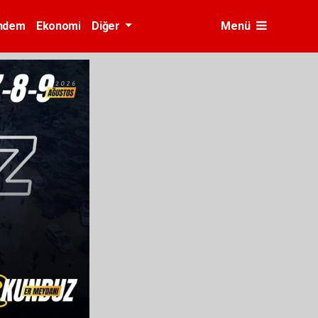
ndem
Ekonomi
Diğer
Menü