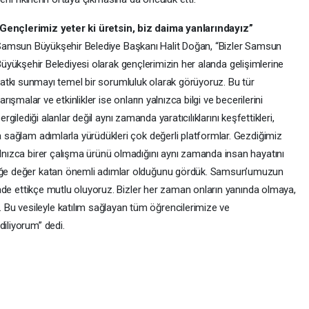
Gençlerimiz yeter ki üretsin, biz daima yanlarındayız”
amsun Büyükşehir Belediye Başkanı Halit Doğan, “Bizler Samsun
üyükşehir Belediyesi olarak gençlerimizin her alanda gelişimlerine
atkı sunmayı temel bir sorumluluk olarak görüyoruz. Bu tür
arışmalar ve etkinlikler ise onların yalnızca bilgi ve becerilerini
ergilediği alanlar değil aynı zamanda yaratıcılıklarını keşfettikleri,
ha sağlam adımlarla yürüdükleri çok değerli platformlar. Gezdiğimiz
alnızca birer çalışma ürünü olmadığını aynı zamanda insan hayatını
eceğe değer katan önemli adımlar olduğunu gördük. Samsun’umuzun
 ifade ettikçe mutlu oluyoruz. Bizler her zaman onların yanında olmaya,
Bu vesileyle katılım sağlayan tüm öğrencilerimize ve
diliyorum” dedi.