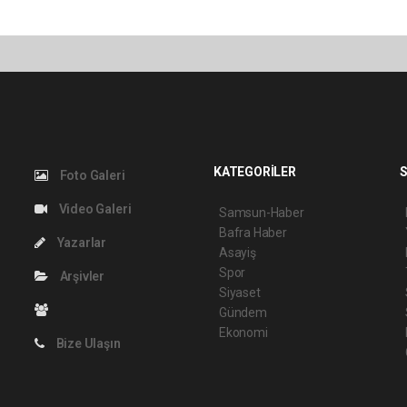
KATEGORİLER
S
Foto Galeri
Video Galeri
Samsun-Haber
Bafra Haber
Yazarlar
Asayiş
Spor
Arşivler
Siyaset
Gündem
Ekonomi
Bize Ulaşın