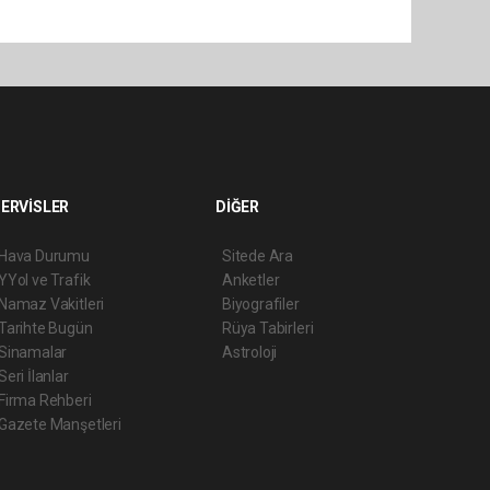
ERVİSLER
DİĞER
Hava Durumu
Sitede Ara
YYol ve Trafik
Anketler
Namaz Vakitleri
Biyografiler
Tarihte Bugün
Rüya Tabirleri
Sinamalar
Astroloji
Seri İlanlar
Firma Rehberi
Gazete Manşetleri