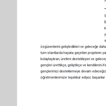
“
S
B
k
y
s
özgüvenlerini geliştirdikleri ve geleceğe da
tüm stantlarda hayata geçirilen projelerin y
kolaylaştıran, üretimi destekleyen ve gel
gençleri ürettikçe, geliştikçe ve kendilerini
gençlerimizi desteklemeye devam edeceğiz. 
öğretmenlerimize teşekkür ediyor, başarılar 