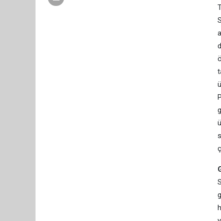
T
S
a
d
ö
t
ü
P
g
ü
s
ç
G
S
g
h
y