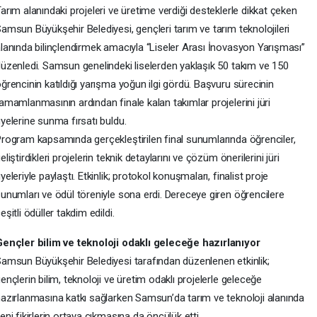
arım alanındaki projeleri ve üretime verdiği desteklerle dikkat çeken
amsun Büyükşehir Belediyesi, gençleri tarım ve tarım teknolojileri
lanında bilinçlendirmek amacıyla “Liseler Arası İnovasyon Yarışması”
üzenledi. Samsun genelindeki liselerden yaklaşık 50 takım ve 150
ğrencinin katıldığı yarışma yoğun ilgi gördü. Başvuru sürecinin
amamlanmasının ardından finale kalan takımlar projelerini jüri
yelerine sunma fırsatı buldu.
rogram kapsamında gerçekleştirilen final sunumlarında öğrenciler,
eliştirdikleri projelerin teknik detaylarını ve çözüm önerilerini jüri
yeleriyle paylaştı. Etkinlik; protokol konuşmaları, finalist proje
unumları ve ödül töreniyle sona erdi. Dereceye giren öğrencilere
eşitli ödüller takdim edildi.
ençler bilim ve teknoloji odaklı geleceğe hazırlanıyor
amsun Büyükşehir Belediyesi tarafından düzenlenen etkinlik;
ençlerin bilim, teknoloji ve üretim odaklı projelerle geleceğe
azırlanmasına katkı sağlarken Samsun’da tarım ve teknoloji alanında
eni fikirlerin ortaya çıkmasına da öncülük etti.