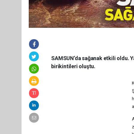
SAMSUN’da sağanak etkili oldu. Ya
birikintileri oluştu.
K
Ş
h
a
A
z