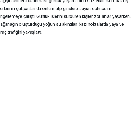
ağışın aniden bastırması, günlük yaşamı olumsuz etkilerken, bazı iş
erlerinin çalışanları da önlem alıp girişlere suyun dolmasını
ngellemeye çalıştı. Günlük işlerini sürdüren kişiler zor anlar yaşarken,
ağanağın oluşturduğu yoğun su akıntıları bazı noktalarda yaya ve
raç trafiğini yavaşlattı.