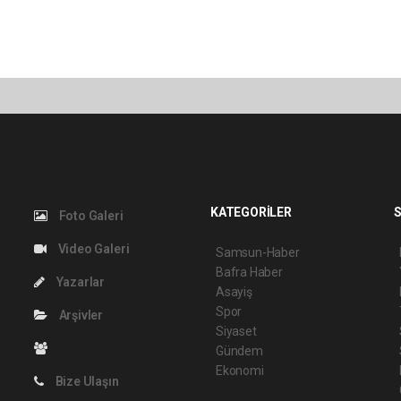
KATEGORİLER
S
Foto Galeri
Video Galeri
Samsun-Haber
Bafra Haber
Yazarlar
Asayiş
Spor
Arşivler
Siyaset
Gündem
Ekonomi
Bize Ulaşın