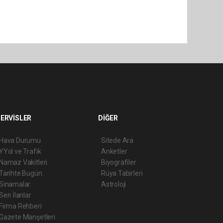
ERVİSLER
DİĞER
Hava Durumu
Sitede Ara
YYol ve Trafik
Anketler
Namaz Vakitleri
Biyografiler
Tarihte Bugün
Rüya Tabirleri
Sinamalar
Astroloji
Seri İlanlar
Firma Rehberi
Gazete Manşetleri