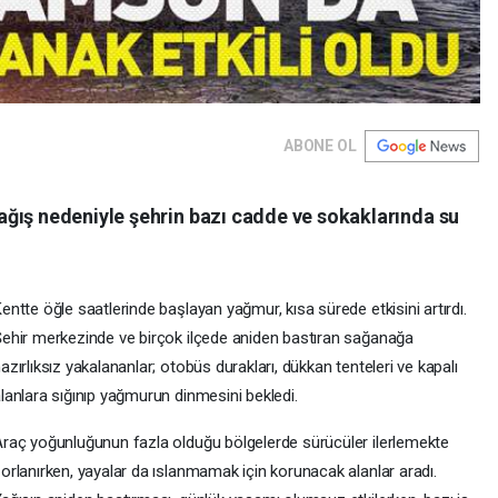
ABONE OL
ğış nedeniyle şehrin bazı cadde ve sokaklarında su
entte öğle saatlerinde başlayan yağmur, kısa sürede etkisini artırdı.
ehir merkezinde ve birçok ilçede aniden bastıran sağanağa
azırlıksız yakalananlar; otobüs durakları, dükkan tenteleri ve kapalı
lanlara sığınıp yağmurun dinmesini bekledi.
raç yoğunluğunun fazla olduğu bölgelerde sürücüler ilerlemekte
orlanırken, yayalar da ıslanmamak için korunacak alanlar aradı.