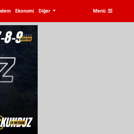
ndem
Ekonomi
Diğer
Menü