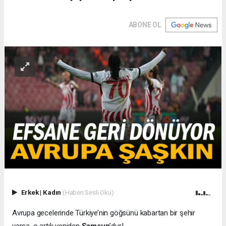
ABONE OL
Erkek
|
Kadın
(Haberi Sesli Oku)
Avrupa gecelerinde Türkiye’nin göğsünü kabartan bir şehir