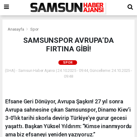
Anasayfa
Spor
SAMSUNSPOR AVRUPA’DA
FIRTINA GİBİ!
SPOR
(SHA) - Samsun Haber Ajansı | 24.10.2025 - 09:44, Güncelleme: 24.10.2025 -
09:48
Efsane Geri Dönüyor, Avrupa Şaşkın! 27 yıl sonra
Avrupa sahnesine çıkan Samsunspor, Dinamo Kiev’i
3-0’lık tarihi skorla devirip Türkiye’ye gurur gecesi
yaşattı. Başkan Yüksel Yıldırım: “Kimse inanmıyordu
ama biz efsaneyi yeniden yazıyoruz.”