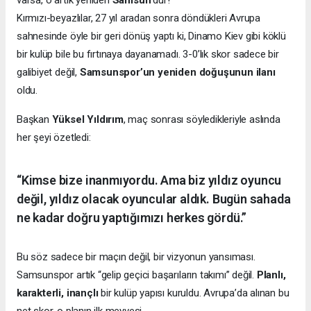
varsa, o artık yeniden
Samsun
’dur!
Kırmızı-beyazlılar, 27 yıl aradan sonra döndükleri Avrupa
sahnesinde öyle bir geri dönüş yaptı ki, Dinamo Kiev gibi köklü
bir kulüp bile bu fırtınaya dayanamadı. 3-0’lık skor sadece bir
galibiyet değil,
Samsunspor’un yeniden doğuşunun ilanı
oldu.
Başkan
Yüksel Yıldırım
, maç sonrası söyledikleriyle aslında
her şeyi özetledi:
“Kimse bize inanmıyordu. Ama biz yıldız oyuncu
değil, yıldız olacak oyuncular aldık. Bugün sahada
ne kadar doğru yaptığımızı herkes gördü.”
Bu söz sadece bir maçın değil, bir vizyonun yansıması.
Samsunspor artık “gelip geçici başarıların takımı” değil.
Planlı,
karakterli, inançlı
bir kulüp yapısı kuruldu. Avrupa’da alınan bu