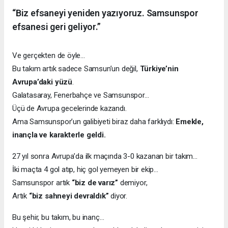
“Biz efsaneyi yeniden yazıyoruz. Samsunspor
efsanesi geri geliyor.”
Ve gerçekten de öyle...
Bu takım artık sadece Samsun’un değil,
Türkiye’nin
Avrupa’daki yüzü
.
Galatasaray, Fenerbahçe ve Samsunspor…
Üçü de Avrupa gecelerinde kazandı.
Ama Samsunspor’un galibiyeti biraz daha farklıydı:
Emekle,
inançla ve karakterle geldi.
27 yıl sonra Avrupa’da ilk maçında 3-0 kazanan bir takım...
İki maçta 4 gol atıp, hiç gol yemeyen bir ekip...
Samsunspor artık
“biz de varız”
demiyor,
Artık
“biz sahneyi devraldık”
diyor.
Bu şehir, bu takım, bu inanç…