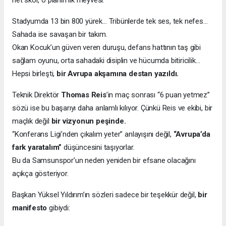
net skor, o planın ilk meyvesi.
Stadyumda 13 bin 800 yürek… Tribünlerde tek ses, tek nefes…
Sahada ise savaşan bir takım.
Okan Kocuk’un güven veren duruşu, defans hattının taş gibi
sağlam oyunu, orta sahadaki disiplin ve hücumda bitiricilik…
Hepsi birleşti,
bir Avrupa akşamına destan yazıldı.
Teknik Direktör
Thomas Reis
’in maç sonrası “6 puan yetmez”
sözü ise bu başarıyı daha anlamlı kılıyor. Çünkü Reis ve ekibi, bir
maçlık değil
bir vizyonun peşinde.
“Konferans Ligi’nden çıkalım yeter” anlayışını değil,
“Avrupa’da
fark yaratalım”
düşüncesini taşıyorlar.
Bu da Samsunspor’un neden yeniden bir efsane olacağını
açıkça gösteriyor.
Başkan Yüksel Yıldırım’ın sözleri sadece bir teşekkür değil,
bir
manifesto
gibiydi: