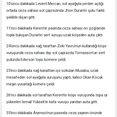
10'uncu dakikada Levent Mercan, sol ayağıyla yerden açtığı
ortada ceza sahası sol çaprazında Jhon Duran'ın şutu farklı
şekilde dışarı gitti.
11'inci dakikada Kerem’in pasında ceza sahası ön çizgisinde
topla buluşan Duran’ın sert vuruşu uzak köşeden auta çıktı.
24'üncü dakikada sağ taraftan Zeki Yavru’nun kullandığı köşe
vuruşunda ceza sahası dışı sol çaprazda Tomasson'un sert
şutunda Ederson topu kornere çeldi.
25'inci dakikada sağ kanattan içe sokulan Musaba, uzak
mesafeden sol ayağıyla vuruşunu yaptı, kaleci Okan Kocuk
meşin yuvarlağı kornere çeldi.
26'ncı dakikada sol taraftan Kerem’in köşe vuruşunda topa iyi
yükselen İsmail Yüksek'in kafa vuruşu yandan auta gitti.
35'inci dakikada Asensio'nun pasında ceza yayının önünde