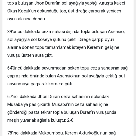
topla buluşan Jhon Duran'ın sol ayağıyla yaptığı vuruşta kaleci
Okan Kocuk’un dokunduğu top, üst direğe çarparak yeniden
oyun alanına döndü.
39’uncu dakikada ceza sahası dışında topla buluşan Asensio,
sol ayağıyla sol köşeye şutunu çekti. Direğe çarpıp oyun
alanına dönen topu tamamlamak isteyen Kerem’in gelişine
vuruşu üstten auta çıktı.
64'üncü dakikada savunmadan seken topu ceza sahasının sağ
çaprazında önünde bulan Asensio’nun sol ayağıyla çektiği şut
savunmaya çarparak kornere çıktı.
67'nci dakikada Jhon Duran ceza sahasının solundaki
Musaba'ya pas çıkardı. Musaba'nın ceza sahası içine
gönderdiği pasta tekrar topla buluşan Duran'ın vuruşunda
meşin yuvarlak ağlarla buluştu: 2-0.
78'inci dakikada Makoumbou, Kerem Aktürkoğlu’nun sağ