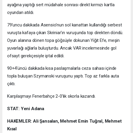
ayağına yaptığı sert müdahale sonrası direkt kırmızı kartla
oyundan atıldı.
79'uncu dakikada Asensio'nun sol kanattan kullandığı serbest
vuruşta kafaya çıkan Skriniar'ın vuruşunda top direkten döndü.
Oyun alanına dönen topa göğsüyle dokunan Yiğit Efe, meşin
yuvarlağı ağlarla buluşturdu. Ancak VAR incelemesinde gol
ofsayt gerekçesiyle iptal edildi.
90+4'üncü dakikada kısa paslaşmalarla ceza sahası içinde
topla buluşan Szymanski vuruşunu yaptı. Top az farkla auta
çıktı.
Karşılaşmayı Fenerbahçe 2-0’lık skorla kazandı.
STAT: Yeni Adana
HAKEMLER: Ali Şansalan, Mehmet Emin Tuğral, Mehmet
Kısal