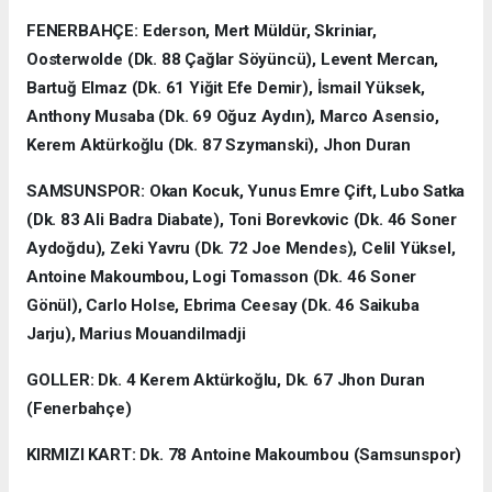
FENERBAHÇE: Ederson, Mert Müldür, Skriniar,
Oosterwolde (Dk. 88 Çağlar Söyüncü), Levent Mercan,
Bartuğ Elmaz (Dk. 61 Yiğit Efe Demir), İsmail Yüksek,
Anthony Musaba (Dk. 69 Oğuz Aydın), Marco Asensio,
Kerem Aktürkoğlu (Dk. 87 Szymanski), Jhon Duran
SAMSUNSPOR: Okan Kocuk, Yunus Emre Çift, Lubo Satka
(Dk. 83 Ali Badra Diabate), Toni Borevkovic (Dk. 46 Soner
Aydoğdu), Zeki Yavru (Dk. 72 Joe Mendes), Celil Yüksel,
Antoine Makoumbou, Logi Tomasson (Dk. 46 Soner
Gönül), Carlo Holse, Ebrima Ceesay (Dk. 46 Saikuba
Jarju), Marius Mouandilmadji
GOLLER: Dk. 4 Kerem Aktürkoğlu, Dk. 67 Jhon Duran
(Fenerbahçe)
KIRMIZI KART: Dk. 78 Antoine Makoumbou (Samsunspor)