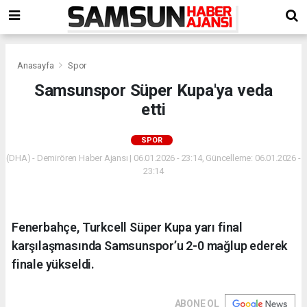
Anasayfa
Spor
Samsunspor Süper Kupa'ya veda
etti
SPOR
(DHA) - Demirören Haber Ajansı | 06.01.2026 - 23:14, Güncelleme: 06.01.2026 -
23:14
Fenerbahçe, Turkcell Süper Kupa yarı final
karşılaşmasında Samsunspor’u 2-0 mağlup ederek
finale yükseldi.
ABONE OL