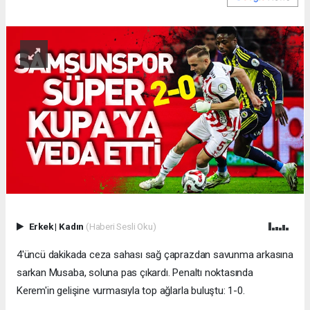
Erkek
|
Kadın
(Haberi Sesli Oku)
4'üncü dakikada ceza sahası sağ çaprazdan savunma arkasına
sarkan Musaba, soluna pas çıkardı. Penaltı noktasında
Kerem'in gelişine vurmasıyla top ağlarla buluştu: 1-0.