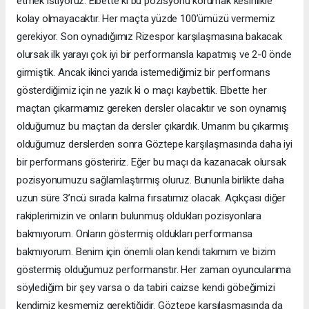
etmek istiyoruz. Elbette ki bu pozisyonu korumak kesinlikle
kolay olmayacaktır. Her maçta yüzde 100’ümüzü vermemiz
gerekiyor. Son oynadığımız Rizespor karşılaşmasına bakacak
olursak ilk yarayı çok iyi bir performansla kapatmış ve 2-0 önde
girmiştik. Ancak ikinci yarıda istemediğimiz bir performans
gösterdiğimiz için ne yazık ki o maçı kaybettik. Elbette her
maçtan çıkarmamız gereken dersler olacaktır ve son oynamış
olduğumuz bu maçtan da dersler çıkardık. Umarım bu çıkarmış
olduğumuz derslerden sonra Göztepe karşılaşmasında daha iyi
bir performans gösteririz. Eğer bu maçı da kazanacak olursak
pozisyonumuzu sağlamlaştırmış oluruz. Bununla birlikte daha
uzun süre 3’ncü sırada kalma fırsatımız olacak. Açıkçası diğer
rakiplerimizin ve onların bulunmuş oldukları pozisyonlara
bakmıyorum. Onların göstermiş oldukları performansa
bakmıyorum. Benim için önemli olan kendi takımım ve bizim
göstermiş olduğumuz performanstır. Her zaman oyuncularıma
söylediğim bir şey varsa o da tabiri caizse kendi göbeğimizi
kendimiz kesmemiz gerektiğidir. Göztepe karşılaşmasında da