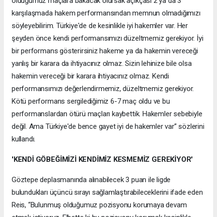
olduğumuz maçlara bakacak olursak açıkçası 2 ya da 3
karşılaşmada hakem performansından memnun olmadığımızı
söyleyebilirim. Türkiye'de de kesinlikle iyi hakemler var. Her
şeyden önce kendi performansımızı düzeltmemiz gerekiyor. İyi
bir performans gösterirsiniz hakeme ya da hakemin vereceği
yanlış bir karara da ihtiyacınız olmaz. Sizin lehinize bile olsa
hakemin vereceği bir karara ihtiyacınız olmaz. Kendi
performansımızı değerlendirmemiz, düzeltmemiz gerekiyor.
Kötü performans sergilediğimiz 6-7 maç oldu ve bu
performanslardan ötürü maçları kaybettik. Hakemler sebebiyle
değil. Ama Türkiye'de bence gayet iyi de hakemler var” sözlerini
kullandı.
'KENDİ GÖBEĞİMİZİ KENDİMİZ KESMEMİZ GEREKİYOR'
Göztepe deplasmanında alınabilecek 3 puan ile ligde
bulundukları üçüncü sırayı sağlamlaştırabileceklerini ifade eden
Reis, “Bulunmuş olduğumuz pozisyonu korumaya devam