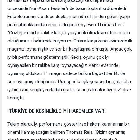
haftasında deplasmanda karşılaşacağı Göztepe maçı
öncesinde Nuri Asan Tesisleri’nde basın toplantısı düzenledi.
Futbolcularının Göztepe deplasmanında ellerinden geleni yapıp
puan alacaklarından emin olduğunu söyleyen Thomas Reis,
“Göztepe gibi bir rakibe karşı oynayacak olmaktan ötürü mutlu
olduğumuzu belirtmek istiyorum. Onlara karşı kendi evimizde ilk
maçımızı oynamıştık ve zor bir karşılaşma olmuştu. Ancak çok
iyi bir performans göstermiştik. Geçiş oyunu çok iyi
oynayabilen bir rakibe karşı oynayacağız. Kendi evlerinde
oynamış oldukları 11 maçın sadece birisini kaybettiler. Bizde
son oynamış olduğumuz Rizespor karşılaşmasından çok daha
iyi bir oyun sergileyerek daha iyi bir sonuç almak istiyoruz” diye
konuştu.
'TÜRKİYE'DE KESİNLİKLE İYİ HAKEMLER VAR'
Takım olarak iyi performans gösterilirse hakem kararlarının bir
önemi kalmayacağını belirten Thomas Reis, “Bizim oynamış