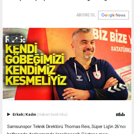
ABONE OL
Erkek
|
Kadın
(Haberi Sesli Oku)
Samsunspor Teknik Direktörü Thomas Reis, Süper Lig'in 26'ncı